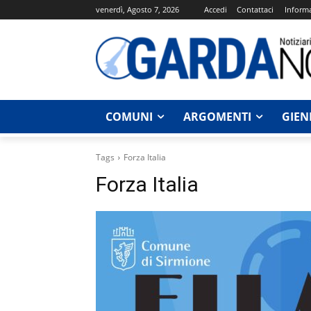
venerdì, Agosto 7, 2026
Accedi
Contattaci
Informa
COMUNI
ARGOMENTI
GIEN
Tags
Forza Italia
Forza Italia