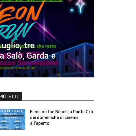
uglio, tre
a Salò, Garda e
PIÙ LETTI
Films on the Beach, a Punta Grò
sei domeniche di cinema
all’aperto