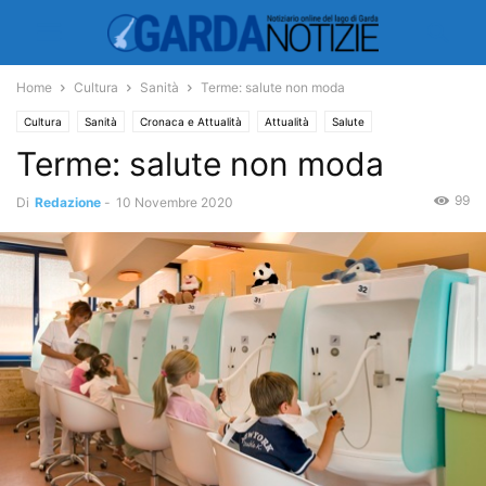
Home
Cultura
Sanità
Terme: salute non moda
Cultura
Sanità
Cronaca e Attualità
Attualità
Salute
Terme: salute non moda
99
Di
Redazione
-
10 Novembre 2020