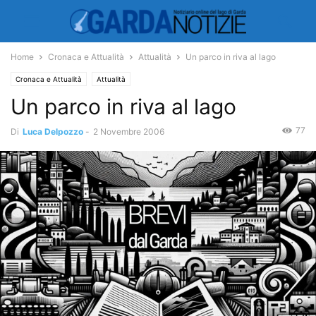
Home
Cronaca e Attualità
Attualità
Un parco in riva al lago
Cronaca e Attualità
Attualità
Un parco in riva al lago
77
Di
Luca Delpozzo
-
2 Novembre 2006