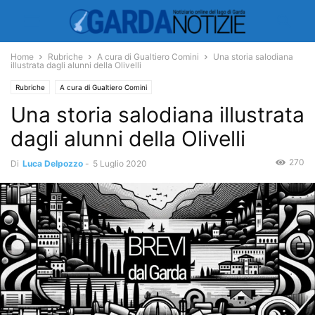
Home
Rubriche
A cura di Gualtiero Comini
Una storia salodiana
illustrata dagli alunni della Olivelli
Rubriche
A cura di Gualtiero Comini
Una storia salodiana illustrata
dagli alunni della Olivelli
270
Di
Luca Delpozzo
-
5 Luglio 2020