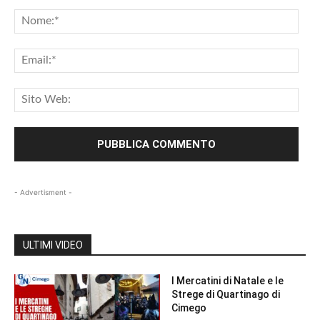
Commento:
Nom
Emai
Sito
Web
- Advertisment -
ULTIMI VIDEO
I Mercatini di Natale e le
Strege di Quartinago di
Cimego