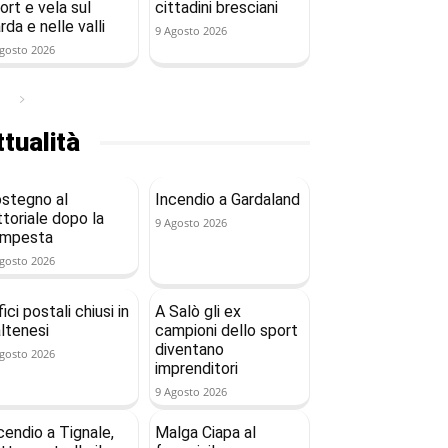
ort e vela sul
cittadini bresciani
rda e nelle valli
9 Agosto 2026
gosto 2026
tualità
stegno al
Incendio a Gardaland
ttoriale dopo la
9 Agosto 2026
empesta
gosto 2026
fici postali chiusi in
A Salò gli ex
ltenesi
campioni dello sport
diventano
gosto 2026
imprenditori
9 Agosto 2026
cendio a Tignale,
Malga Ciapa al