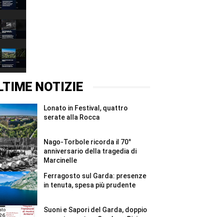
doppio
sul
appuntamento
Garda:
00:37
a
presenze
Gardone
in
Nago-
Riviera
tenuta,
Torbole
e
spesa
ricorda
00:37
Rivoltella
più
il
#Shorts
prudente
70°
Lonato
#Shorts
anniversario
in
della
Festival,
00:37
tragedia
quattro
di
serate
LTIME NOTIZIE
Marcinelle
alla
#Shorts
Rocca
#Shorts
Lonato in Festival, quattro
serate alla Rocca
Nago-Torbole ricorda il 70°
anniversario della tragedia di
Marcinelle
Ferragosto sul Garda: presenze
in tenuta, spesa più prudente
Suoni e Sapori del Garda, doppio