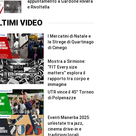
appuntamento a Gardone Riviera
e Rivoltella
LTIMI VIDEO
I Mercatini di Natale e
le Strege di Quartinago
di Cimego
Mostra a Sirmione:
“FIT Every size
matters” esplora il
rapporto tra corpo e
immagine
UTR vince il 45° Torneo
di Polpenazze
Eventi Manerba 2025:
un’estate tra jazz,
cinema drive-in e
tradizioni locali