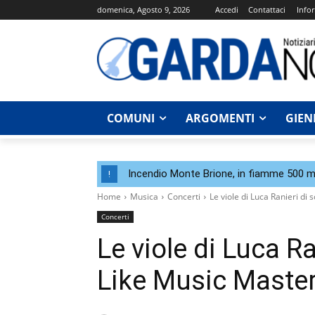
domenica, Agosto 9, 2026
Accedi
Contattaci
Infor
COMUNI
ARGOMENTI
GIEN
Incendio Monte Brione, in fiamme 500 me
!
Home
Musica
Concerti
Le viole di Luca Ranieri di
Concerti
Le viole di Luca R
Like Music Maste