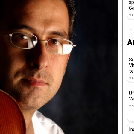
sp
Ga
9 A
At
So
Vi
t
9 A
Uf
Va
9 A
In