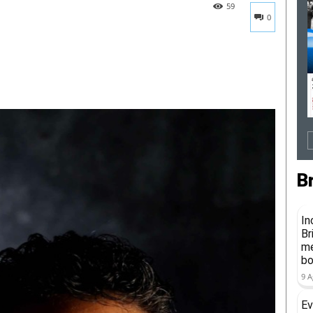
59
0
B
In
Br
me
b
9 A
Ev