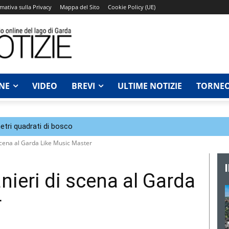
mativa sulla Privacy
Mappa del Sito
Cookie Policy (UE)
NE
VIDEO
BREVI
ULTIME NOTIZIE
TORNEO
tri quadrati di bosco
 scena al Garda Like Music Master
anieri di scena al Garda
r