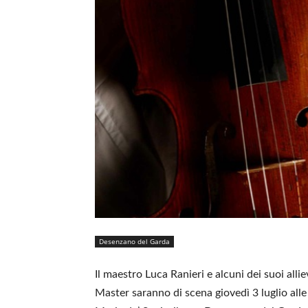
Desenzano del Garda
Il maestro Luca Ranieri e alcuni dei suoi alli
Master saranno di scena giovedì 3 luglio alle