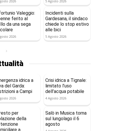
gosto 2026
5 Agosto 2026
fortunio Valeggio:
Incidenti sulla
enne ferito al
Gardesana, il sindaco
llo da una sega
chiede lo stop estivo
rcolare
alle bici
gosto 2026
5 Agosto 2026
tualità
ergenza idrica a
Crisi idrica a Tignale:
va del Garda:
limitato l’uso
strizioni a Campi
dell’acqua potabile
gosto 2026
4 Agosto 2026
resto per
Salò in Musica torna
olazione della
sul lungolago il 6
tenzione
agosto
miciliare a
4 Agosto 2026