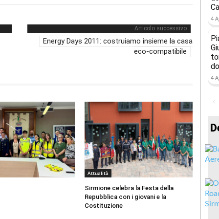
Ca
4 A
Articolo successivo
Pi
Energy Days 2011: costruiamo insieme la casa
Gi
eco-compatibile
to
do
4 A
D
Attualità
Sirmione celebra la Festa della
Repubblica con i giovani e la
Costituzione