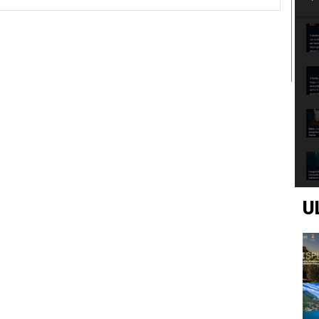
Web:
U