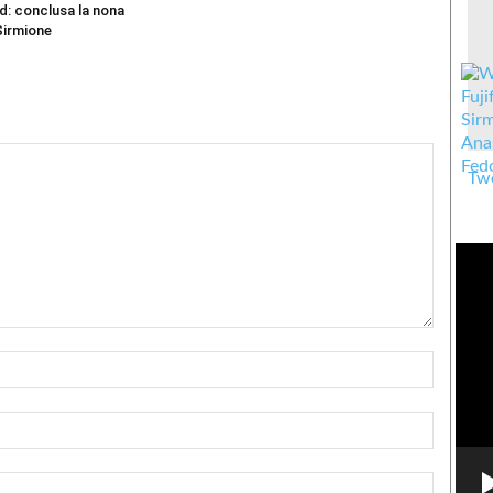
d: conclusa la nona
Sirmione
Twe
Nome:*
Email:*
Sito