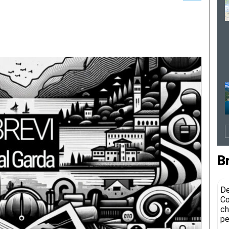
B
De
Co
ch
pe