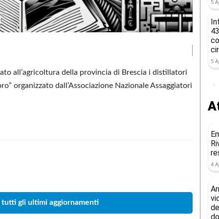
5 A
In
43
co
ci
5 A
to all’agricoltura della provincia di Brescia i distillatori
oro” organizzato dall’Associazione Nazionale Assaggiatori
At
Em
Ri
re
4 A
Condividere
Ar
vi
 tutti gli ultimi aggiornamenti
de
do