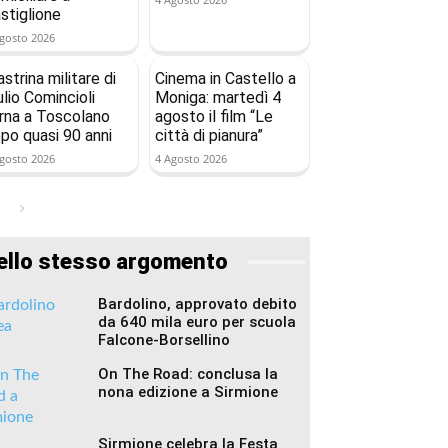
stiglione
gosto 2026
astrina militare di
Cinema in Castello a
ulio Comincioli
Moniga: martedì 4
rna a Toscolano
agosto il film “Le
po quasi 90 anni
città di pianura”
gosto 2026
4 Agosto 2026
ello stesso argomento
Bardolino, approvato debito
da 640 mila euro per scuola
Falcone-Borsellino
On The Road: conclusa la
nona edizione a Sirmione
Sirmione celebra la Festa