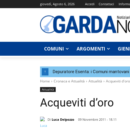
giovedì, Agosto 6, 2026
Accedi
Contattaci
Informa
COMUNI
ARGOMENTI
GIEN
Depuratore Esenta: i Comuni mantovani 
!
Home
Cronaca e Attualità
Attualità
Acqueviti d'oro
Attualità
Acqueviti d’oro
Di
Luca Delpozzo
09 Novembre 2011 - 18.11