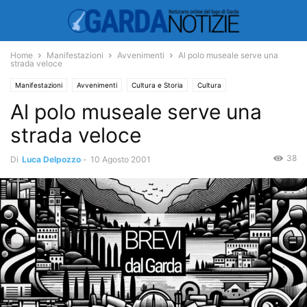
Home
Manifestazioni
Avvenimenti
Al polo museale serve una
strada veloce
Manifestazioni
Avvenimenti
Cultura e Storia
Cultura
Al polo museale serve una
strada veloce
38
Di
Luca Delpozzo
-
10 Agosto 2001