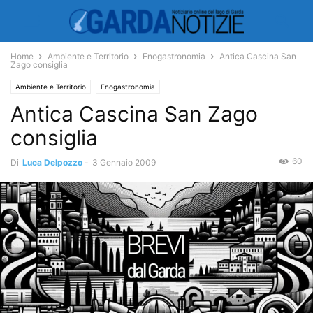
Home
Ambiente e Territorio
Enogastronomia
Antica Cascina San
Zago consiglia
Ambiente e Territorio
Enogastronomia
Antica Cascina San Zago
consiglia
60
Di
Luca Delpozzo
-
3 Gennaio 2009