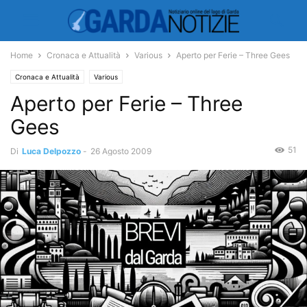
Home
Cronaca e Attualità
Various
Aperto per Ferie – Three Gees
Cronaca e Attualità
Various
Aperto per Ferie – Three
Gees
51
Di
Luca Delpozzo
-
26 Agosto 2009