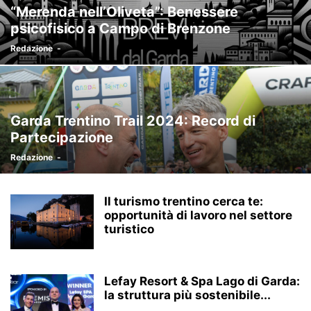
“Merenda nell’Oliveta”: Benessere
psicofisico a Campo di Brenzone
Redazione
-
Garda Trentino Trail 2024: Record di
Partecipazione
Redazione
-
Il turismo trentino cerca te:
opportunità di lavoro nel settore
turistico
Lefay Resort & Spa Lago di Garda:
la struttura più sostenibile...