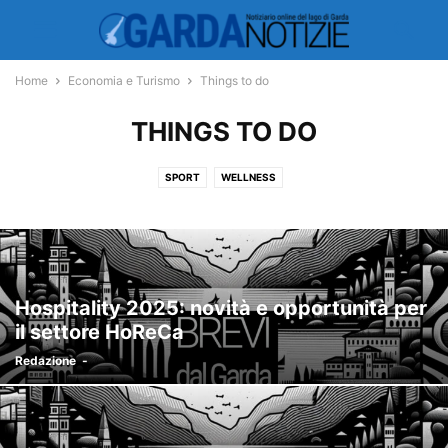
Home
Economia e Turismo
Things to do
THINGS TO DO
SPORT
WELLNESS
Hospitality 2025: novità e opportunità per
il settore HoReCa
Redazione
-