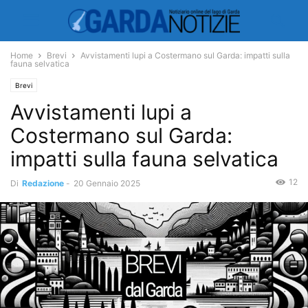
Home
Brevi
Avvistamenti lupi a Costermano sul Garda: impatti sulla
fauna selvatica
Brevi
Avvistamenti lupi a
Costermano sul Garda:
impatti sulla fauna selvatica
12
Di
Redazione
-
20 Gennaio 2025