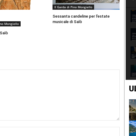
Il Garda di Pino Mongiello
Sessanta candeline per l’estate
musicale di Salò
ino Mongiello
 Salò
U
Nome:*