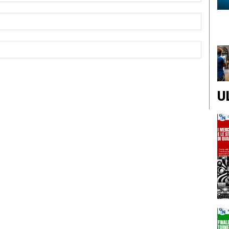
Email:*
Sito
Web:
U