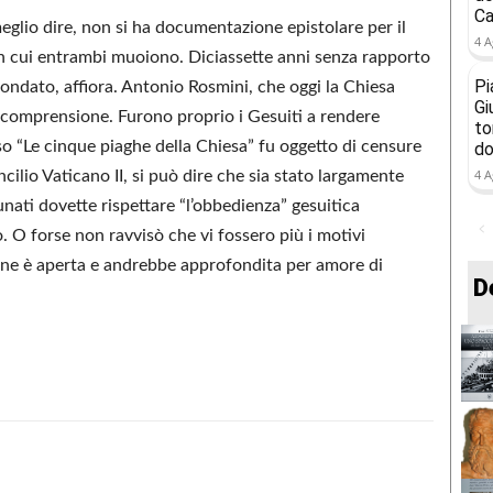
Ca
eglio dire, non si ha documentazione epistolare per il
4 A
in cui entrambi muoiono. Diciassette anni senza rapporto
Pi
fondato, affiora. Antonio Rosmini, che oggi la Chiesa
Gi
 comprensione. Furono proprio i Gesuiti a rendere
to
oso “Le cinque piaghe della Chiesa” fu oggetto di censure
do
4 A
ncilio Vaticano II, si può dire che sia stato largamente
unati dovette rispettare “l’obbedienza” gesuitica
 O forse non ravvisò che vi fossero più i motivi
ione è aperta e andrebbe approfondita per amore di
D
Condividere