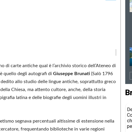
gno di carte antiche qual è l’archivio storico dell’Ateneo di
è quello degli autografi di
Giuseppe Brunati
(Salò 1796
dedito allo studio delle lingue antiche, soprattutto greco
a della Chiesa, ma attento cultore, anche, della storia
B
rafia latina e delle biografie degli uomini illustri in
De
Co
ch
abetismo segnava percentuali altissime di estensione nella
pe
icercatore, frequentando biblioteche in varie regioni