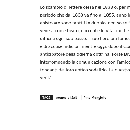
Lo scambio di lettere cessa nel 1838 o, per m
periodo che dal 1838 va fino al 1855, anno 
epistolare sono tanti. Un dubbio, non so se 
venera come beato, non ebbe in vita onori e
difficile ogni suo passo. Il suo libro più fam
e di accuse indicibili mentre oggi, dopo il Co
anticipatore della odierna dottrina. Forse Br
interrompendo la comunicazione con l’amico.
fondanti del loro antico sodalizio. La quest
verità.
TAGS
Ateneo di Salò
Pino Mongiello