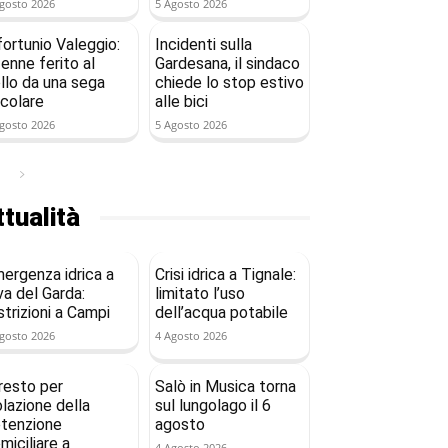
gosto 2026
5 Agosto 2026
fortunio Valeggio:
Incidenti sulla
enne ferito al
Gardesana, il sindaco
llo da una sega
chiede lo stop estivo
rcolare
alle bici
gosto 2026
5 Agosto 2026
tualità
ergenza idrica a
Crisi idrica a Tignale:
va del Garda:
limitato l’uso
strizioni a Campi
dell’acqua potabile
gosto 2026
4 Agosto 2026
resto per
Salò in Musica torna
olazione della
sul lungolago il 6
tenzione
agosto
miciliare a
4 Agosto 2026