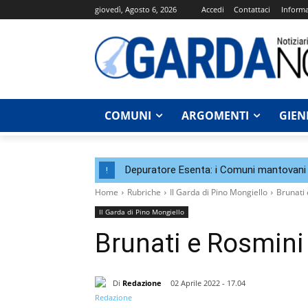
giovedì, Agosto 6, 2026
Accedi
Contattaci
Informa
COMUNI
ARGOMENTI
GIEN
Depuratore Esenta: i Comuni mantovani 
!
Home
Rubriche
Il Garda di Pino Mongiello
Brunati 
Il Garda di Pino Mongiello
Brunati e Rosmini 
Di
Redazione
02 Aprile 2022 - 17.04