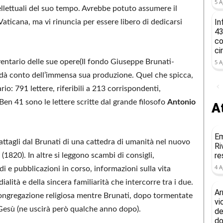
5 A
ellettuali del suo tempo. Avrebbe potuto assumere il
In
Vaticana, ma vi rinuncia per essere libero di dedicarsi
43
co
ci
ventario delle sue opere(Il fondo Giuseppe Brunati-
5 A
i dà conto dell’immensa sua produzione. Quel che spicca,
rio: 791 lettere, riferibili a 213 corrispondenti,
n 41 sono le lettere scritte dal grande filosofo
Antonio
At
Em
fattagli dal Brunati di una cattedra di umanità nel nuovo
Ri
re
(1820). In altre si leggono scambi di consigli,
4 A
di e pubblicazioni in corso, informazioni sulla vita
alità e della sincera familiarità che intercorre tra i due.
Ar
ongregazione religiosa mentre Brunati, dopo tormentate
vi
i Gesù (ne uscirà però qualche anno dopo).
de
do