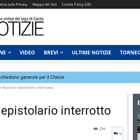
tiva sulla Privacy
Mappa del Sito
Cookie Policy (UE)
NE
VIDEO
BREVI
ULTIME NOTIZIE
TORNEO
chiedono garanzie per il Chiese
e Rosmini epistolario interrotto
epistolario interrotto
234
0