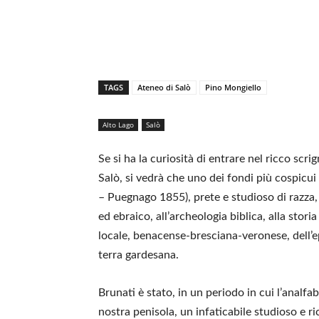
TAGS
Ateneo di Salò
Pino Mongiello
Alto Lago
Salò
Se si ha la curiosità di entrare nel ricco scri
Salò, si vedrà che uno dei fondi più cospicui 
– Puegnago 1855), prete e studioso di razza, 
ed ebraico, all’archeologia biblica, alla stori
locale, benacense-bresciana-veronese, dell’epig
terra gardesana.
Brunati è stato, in un periodo in cui l’analf
nostra penisola, un infaticabile studioso e r