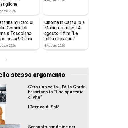
stiglione
gosto 2026
astrina militare di
Cinema in Castello a
ulio Comincioli
Moniga: martedì 4
rna a Toscolano
agosto il film “Le
po quasi 90 anni
città di pianura”
gosto 2026
4 Agosto 2026
ello stesso argomento
C’era una volta… l’Alto Garda
bresciano in “Uno spaccato
di vita”
L’Ateneo di Salò
Sessanta candeline per