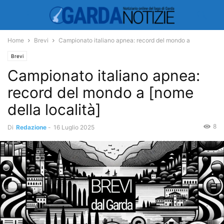
Home
Brevi
Campionato italiano apnea: record del mondo a
Brevi
Campionato italiano apnea:
record del mondo a [nome
della località]
8
Di
Redazione
-
16 Luglio 2025