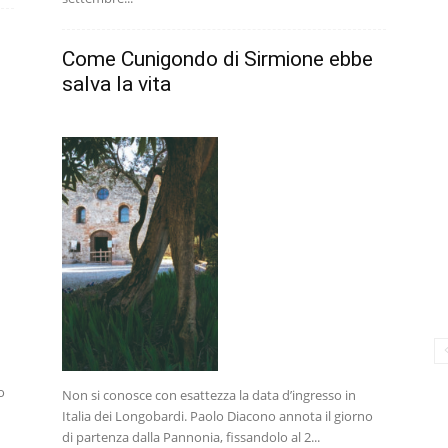
Come Cunigondo di Sirmione ebbe
salva la vita
o
Non si conosce con esattezza la data d’ingresso in
Italia dei Longobardi. Paolo Diacono annota il giorno
di partenza dalla Pannonia, fissandolo al 2...