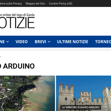
tiva sulla Privacy
Mappa del Sito
Cookie Policy (UE)
NE
VIDEO
BREVI
ULTIME NOTIZIE
TORNEO
o
O ARDUINO
LA SIRMIONE DI MARIO ARDUINO