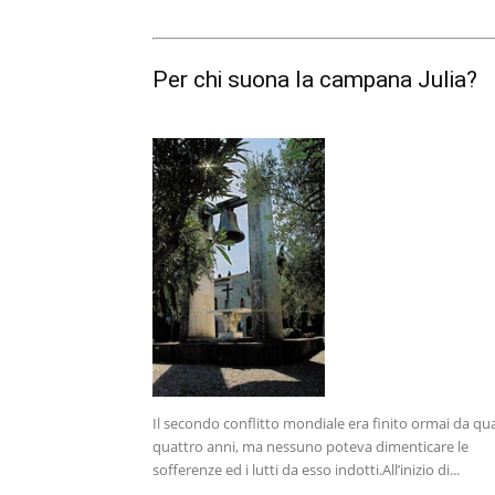
Per chi suona la campana Julia?
Il secondo conflitto mondiale era finito ormai da qu
quattro anni, ma nessuno poteva dimenticare le
sofferenze ed i lutti da esso indotti.All’inizio di...