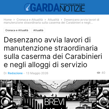
Home
Cronaca e Attualità
Attualità
Desenzano avvia lavori di
manutenzione straordinaria sulla caserma dei Carabinieri e negli...
Cronaca e Attualità
Attualità
Desenzano avvia lavori di
manutenzione straordinaria
sulla caserma dei Carabinieri
e negli alloggi di servizio
40
Di
Redazione
-
13 Maggio 2026