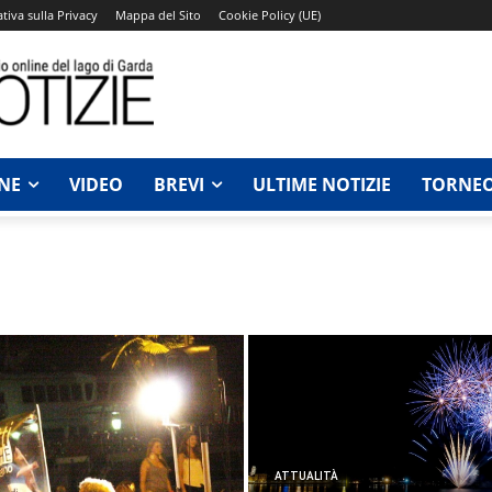
tiva sulla Privacy
Mappa del Sito
Cookie Policy (UE)
NE
VIDEO
BREVI
ULTIME NOTIZIE
TORNEO
ATTUALITÀ