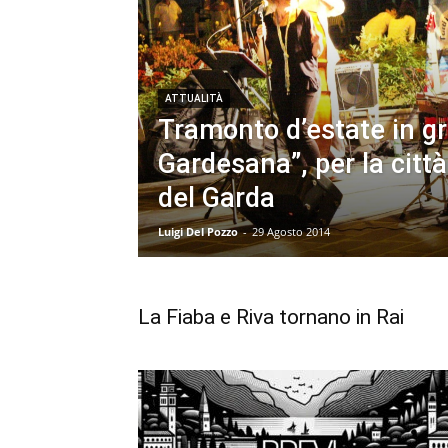
ATTUALITÀ
Tramonto d’estate in gra
Gardesana”, per la citt
del Garda
Luigi Del Pozzo
-
29 Agosto 2014
La Fiaba e Riva tornano in Rai