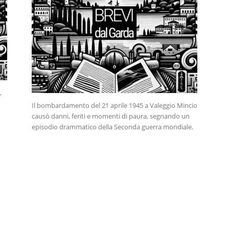
,
Il bombardamento del 21 aprile 1945 a Valeggio Mincio
causò danni, feriti e momenti di paura, segnando un
episodio drammatico della Seconda guerra mondiale.