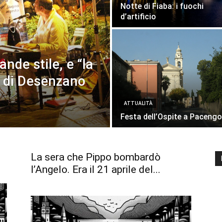
Notte di Fiaba: i fuochi
d’artificio
nde stile, e “la
à di Desenzano
ATTUALITÀ
Festa dell’Ospite a Pacengo
La sera che Pippo bombardò
l’Angelo. Era il 21 aprile del...