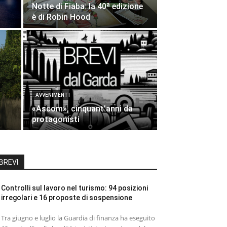
Notte di Fiaba: la 40ª edizione
è di Robin Hood
AVVENIMENTI
«Ascom», cinquant’anni da
protagonisti
BREVI
Controlli sul lavoro nel turismo: 94 posizioni
irregolari e 16 proposte di sospensione
Tra giugno e luglio la Guardia di finanza ha eseguito