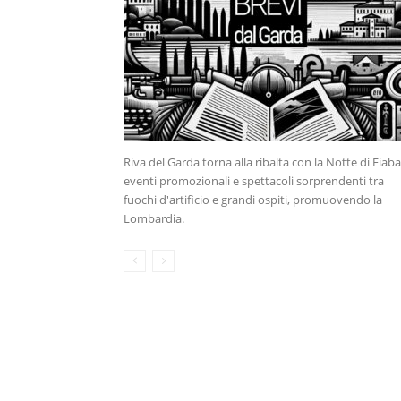
Riva del Garda torna alla ribalta con la Notte di Fiaba
eventi promozionali e spettacoli sorprendenti tra
fuochi d'artificio e grandi ospiti, promuovendo la
Lombardia.