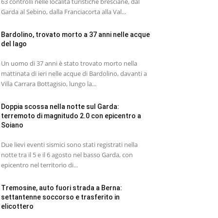
63 controlli nelle località turistiche bresciane, dal
Garda al Sebino, dalla Franciacorta alla Val...
Bardolino, trovato morto a 37 anni nelle acque
del lago
Un uomo di 37 anni è stato trovato morto nella
mattinata di ieri nelle acque di Bardolino, davanti a
Villa Carrara Bottagisio, lungo la...
Doppia scossa nella notte sul Garda:
terremoto di magnitudo 2.0 con epicentro a
Soiano
Due lievi eventi sismici sono stati registrati nella
notte tra il 5 e il 6 agosto nel basso Garda, con
epicentro nel territorio di...
Tremosine, auto fuori strada a Berna:
settantenne soccorso e trasferito in
elicottero