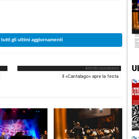
Condividere
 tutti gli ultimi aggiornamenti
U
Articolo successivo
Il «Cantalago» apre la festa