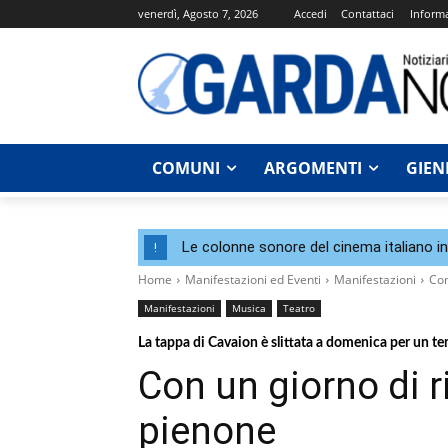
venerdì, Agosto 7, 2026
Accedi
Contattaci
Informa
COMUNI
ARGOMENTI
GIEN
Le colonne sonore del cinema italiano i
!
Home
Manifestazioni ed Eventi
Manifestazioni
Con
Manifestazioni
Musica
Teatro
La tappa di Cavaion è slittata a domenica per un 
Con un giorno di ri
pienone