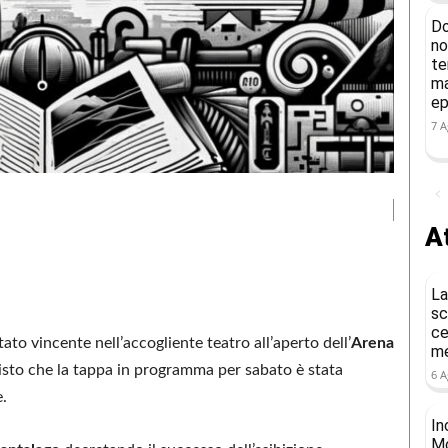
Do
no
te
ma
ep
7 A
At
La
sc
ce
ato vincente nell’accogliente teatro all’aperto dell’
Arena
me
visto che la tappa in programma per sabato è stata
6 A
.
In
Mo