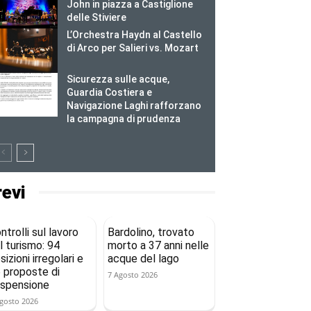
John in piazza a Castiglione
delle Stiviere
L’Orchestra Haydn al Castello
di Arco per Salieri vs. Mozart
Sicurezza sulle acque,
Guardia Costiera e
Navigazione Laghi rafforzano
la campagna di prudenza
revi
ntrolli sul lavoro
Bardolino, trovato
l turismo: 94
morto a 37 anni nelle
sizioni irregolari e
acque del lago
 proposte di
7 Agosto 2026
spensione
gosto 2026