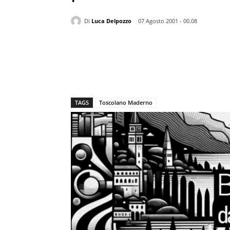
Di
Luca Delpozzo
07 Agosto 2001 - 00.08
TAGS
Toscolano Maderno