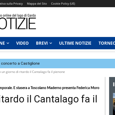
tiva sulla Privacy
Mappa del Sito
Cookie Policy (UE)
NE
VIDEO
BREVI
ULTIME NOTIZIE
TORNEO
n concerto a Castiglione
 un giorno di ritardo il Cantalago fa il pienone
temporale. E stasera a Toscolano Maderno presenta Federica Moro
tardo il Cantalago fa il