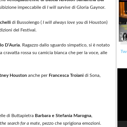
esibizione impeccabile di
I will survive
di Gloria Gaynor.
chelli
di Bussolengo (
I will always love you
di Houston)
izioni del Festival.
lo D’Auria
. Ragazzo dallo sguardo simpatico, si è notato
Twe
 la cravatta rossa su camicia bianca che per la voce, alle
tney Houston
anche per
Francesca Troiani
di Sona,
lle di Buttapietra
Barbara e Stefania Marogna
,
 the search for a mate
, pezzo che sprigiona emozioni.