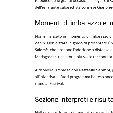
Pubblico delle grandi occasioni a seguire il
C
dell’esilarante cabarettista torinese
Gianpier
Momenti di imbarazzo e ini
Non è mancato un momento di imbarazzo di f
Zanin
. Non è stata in grado di presentare l’in
Salomè
, che propone l’adozione a distanza 
Madagascar, una storia più volte raccontata 
A risolvere l’impasse don
Raffaello Serafini
,
all’iniziativa. Il fuori programma ha reso anc
ritmo al Festival.
Sezione interpreti e risulta
Nella sezione interpreti meritato successo d