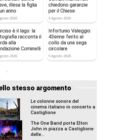
ave, illesa la figlia
chiedono garanzie
 un anno
per il Chiese
gosto 2026
5 Agosto 2026
rciso è il lago: la
Infortunio Valeggio:
tografia racconta il
43enne ferito al
rda alla
collo da una sega
ndazione Cominelli
circolare
gosto 2026
5 Agosto 2026
ello stesso argomento
Le colonne sonore del
cinema italiano in concerto a
Castiglione
The One Band porta Elton
John in piazza a Castiglione
delle...