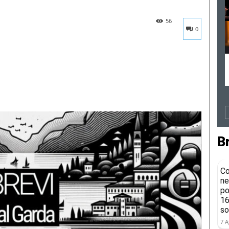
56
0
B
Co
ne
po
16
so
7 A