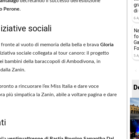
antalago
decretando il successo dell’esibizione
gr
o Perone
.
di
6 A
ziative sociali
Na
fo
Ga
ronte al vuoto di memoria della bella e brava
Gloria
Fo
iziativa sociale collegata al tour canoro: il progetto
5 A
dei bambini della baraccopoli di Ambodivona, in
dalla Zanin.
D
 pronto a rincuorare l’ex Miss Italia e dare voce
ora più simpatica la Zanin, abile a voltare pagina e dare
ti
ella
ventiquattrenne di Bastia Rovolon Samantha Dal