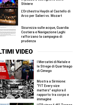
Stiviere
L’Orchestra Haydn al Castello di
Arco per Salieri vs. Mozart
Sicurezza sulle acque, Guardia
Costiera e Navigazione Laghi
rafforzano la campagna di
prudenza
LTIMI VIDEO
I Mercatini di Natale e
le Strege di Quartinago
di Cimego
Mostra a Sirmione:
“FIT Every size
matters” esplora il
rapporto tra corpo e
immagine
UTR vince il 45° Torneo