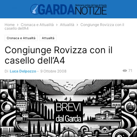
Home
Cronaca e Attualità
Attualità
Congiunge Rovizza con il
casello dell’A4
Cronaca e Attualità
Attualità
Congiunge Rovizza con il
casello dell’A4
71
Di
Luca Delpozzo
-
9 Ottobre 2008