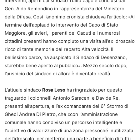
interventi, aperti dal sindaco Tullio Zago e conclusi dal
Gen. Aldo Remondino in rappresentanza del Ministero
della Difesa. Così l’anonimo cronista chiudeva l’articolo: «Al
termine dell’applaudito intervento del Capo di Stato
Maggiore, gli avieri, i parenti dei Caduti e i numerosi
cittadini presenti hanno compiuto una visita all’ex Idroscalo
ricco di tante memorie del reparto Alta velocità. Il
bellissimo parco, ha auspicato il Sindaco di Desenzano,
starebbe bene aperto al pubblico». Mezzo secolo dopo,
l’auspicio del sindaco di allora è diventato realtà.
L’attuale sindaco
Rosa Leso
ha ringraziato per questo
traguardo i colonnelli Antonio Saraceni e Davide Re,
presenti all’apertura, e l’ex comandante del 6° Stormo di
Ghedi Andrea Di Pietro, che «con l’amministrazione
comunale hanno condiviso un percorso intelligente e
l’obiettivo di valorizzare di una zona pressoché inutilizzata
dell’idroscalo, per metterne una parte a beneficio di tutti i