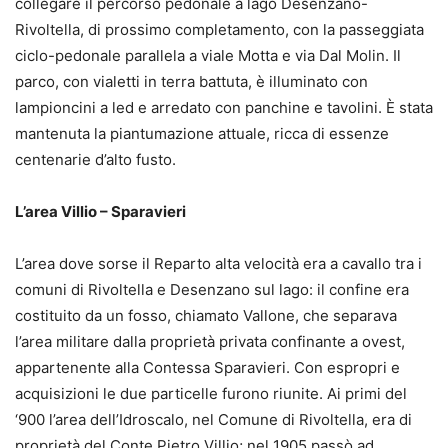
collegare il percorso pedonale a lago Desenzano-
Rivoltella, di prossimo completamento, con la passeggiata
ciclo-pedonale parallela a viale Motta e via Dal Molin. Il
parco, con vialetti in terra battuta, è illuminato con
lampioncini a led e arredato con panchine e tavolini. È stata
mantenuta la piantumazione attuale, ricca di essenze
centenarie d’alto fusto.
L’area Villio – Sparavieri
L’area dove sorse il Reparto alta velocità era a cavallo tra i
comuni di Rivoltella e Desenzano sul lago: il confine era
costituito da un fosso, chiamato Vallone, che separava
l’area militare dalla proprietà privata confinante a ovest,
appartenente alla Contessa Sparavieri. Con espropri e
acquisizioni le due particelle furono riunite. Ai primi del
‘900 l’area dell’Idroscalo, nel Comune di Rivoltella, era di
proprietà del Conte Pietro Villio; nel 1905 passò ad