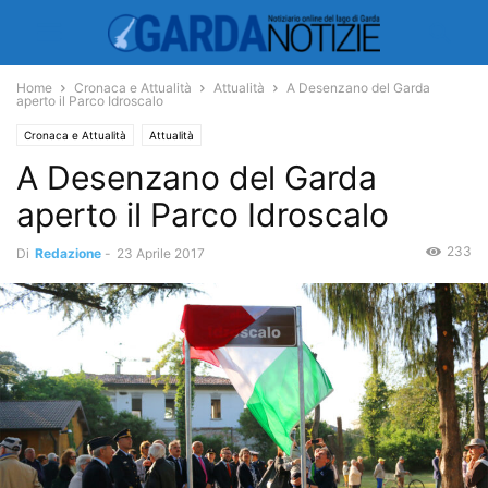
Home
Cronaca e Attualità
Attualità
A Desenzano del Garda
aperto il Parco Idroscalo
Cronaca e Attualità
Attualità
A Desenzano del Garda
aperto il Parco Idroscalo
233
Di
Redazione
-
23 Aprile 2017