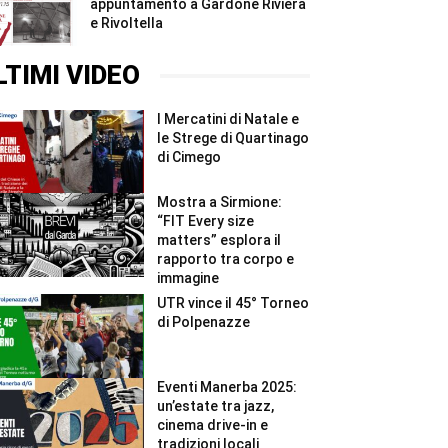
appuntamento a Gardone Riviera
e Rivoltella
LTIMI VIDEO
I Mercatini di Natale e
le Strege di Quartinago
di Cimego
Mostra a Sirmione:
“FIT Every size
matters” esplora il
rapporto tra corpo e
immagine
UTR vince il 45° Torneo
di Polpenazze
Eventi Manerba 2025:
un’estate tra jazz,
cinema drive-in e
tradizioni locali