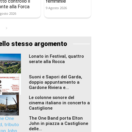
tto controllo il
femminile
onte alla Forca
9 Agosto 2026
gosto 2026
ello stesso argomento
Lonato in Festival, quattro
serate alla Rocca
Suoni e Sapori del Garda,
doppio appuntamento a
Gardone Riviera e...
Le colonne sonore del
cinema italiano in concerto a
Castiglione
The One Band porta Elton
John in piazza a Castiglione
delle...