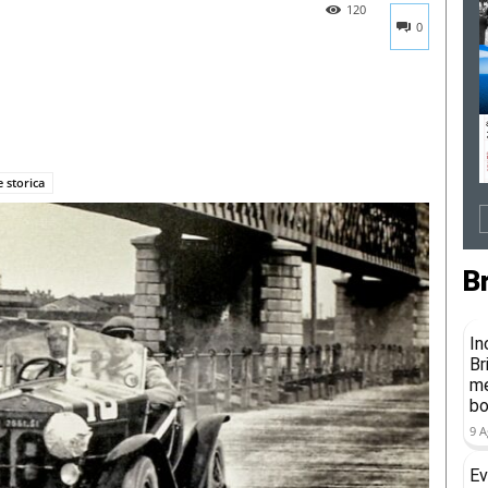
120
0
 storica
B
In
Br
me
b
9 A
Ev