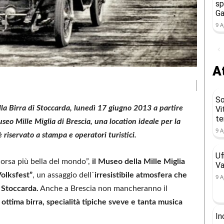
sp
Ga
9 A
At
So
lla Birra di Stoccarda, lunedì 17 giugno 2013 a partire
Vi
t
seo Mille Miglia di Brescia, una location ideale per la
9 A
è riservato a stampa e operatori turistici.
Uf
corsa più bella del mondo”,
il Museo della Mille Miglia
Va
Volksfest”
, un assaggio dell`
irresistibile atmosfera che
9 A
i Stoccarda.
Anche a Brescia non mancheranno il
ttima birra, specialità tipiche sveve e tanta musica
In