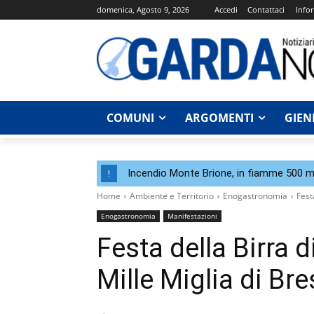
domenica, Agosto 9, 2026
Accedi
Contattaci
Infor
COMUNI
ARGOMENTI
GIEN
Incendio Monte Brione, in fiamme 500 me
!
Home
Ambiente e Territorio
Enogastronomia
Fest
Enogastronomia
Manifestazioni
Festa della Birra 
Mille Miglia di Bre