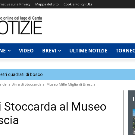
mativa sulla Privacy
Mappa del Sito
Cookie Policy (UE)
NE
VIDEO
BREVI
ULTIME NOTIZIE
TORNEO
tri quadrati di bosco
a della Birra di Stoccarda al Museo Mille Miglia di Brescia
di Stoccarda al Museo
scia