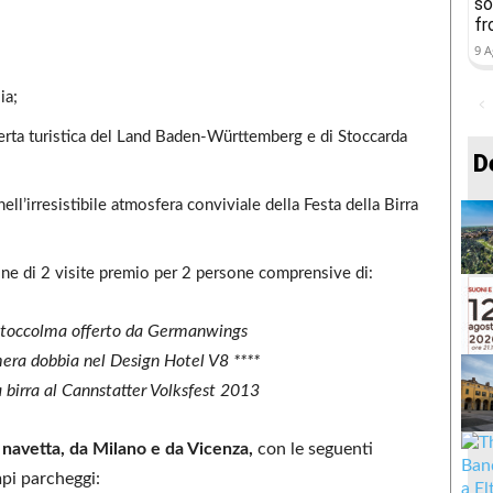
so
fr
9 A
ia;
erta turistica del Land Baden-Württemberg e di Stoccarda
D
ll’irresistibile atmosfera conviviale della Festa della Birra
one di 2 visite premio per 2 persone comprensive di:
toccolma offerto da Germanwings
era dobbia nel Design Hotel V8 ****
 birra al Cannstatter Volksfest 2013
i navetta, da Milano e da Vicenza,
con le seguenti
mpi parcheggi: