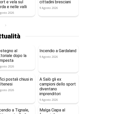
ort e vela sul
cittadini bresciani
rda e nelle valli
9 Agosto 2026
gosto 2026
tualità
stegno al
Incendio a Gardaland
ttoriale dopo la
9 Agosto 2026
empesta
gosto 2026
fici postali chiusi in
A Salò gli ex
ltenesi
campioni dello sport
diventano
gosto 2026
imprenditori
9 Agosto 2026
cendio a Tignale,
Malga Ciapa al