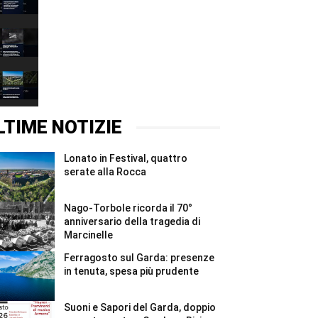
doppio
sul
appuntamento
Garda:
00:37
a
presenze
Gardone
in
Nago-
Riviera
tenuta,
Torbole
e
spesa
ricorda
00:37
Rivoltella
più
il
#Shorts
prudente
70°
Lonato
#Shorts
anniversario
in
della
Festival,
00:37
tragedia
quattro
di
serate
LTIME NOTIZIE
Marcinelle
alla
#Shorts
Rocca
#Shorts
Lonato in Festival, quattro
serate alla Rocca
Nago-Torbole ricorda il 70°
anniversario della tragedia di
Marcinelle
Ferragosto sul Garda: presenze
in tenuta, spesa più prudente
Suoni e Sapori del Garda, doppio