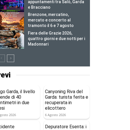
appuntamenti tra Salò, Garda
e Bracciano
Brenzone, mercatino,
mercato e concerto al
tramonto il 6 e 7 agosto
Fiera delle Grazie 2026,
quattro giorni e due notti per i
Madonnari
revi
go Garda, il livello
Canyoning Riva del
ende di 40
Garda: turista ferita e
ntimetri in due
recuperata in
si
elicottero
gosto 2026
6 Agosto 2026
cidente
Depuratore Esenta: i