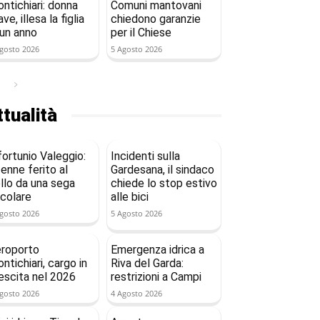
ntichiari: donna
Comuni mantovani
ave, illesa la figlia
chiedono garanzie
 un anno
per il Chiese
gosto 2026
5 Agosto 2026
tualità
fortunio Valeggio:
Incidenti sulla
enne ferito al
Gardesana, il sindaco
llo da una sega
chiede lo stop estivo
rcolare
alle bici
gosto 2026
5 Agosto 2026
roporto
Emergenza idrica a
ntichiari, cargo in
Riva del Garda:
escita nel 2026
restrizioni a Campi
gosto 2026
4 Agosto 2026