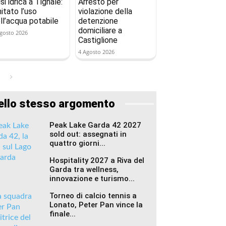
isi idrica a Tignale:
Arresto per
mitato l’uso
violazione della
ll’acqua potabile
detenzione
domiciliare a
gosto 2026
Castiglione
4 Agosto 2026
ello stesso argomento
Peak Lake Garda 42 2027
sold out: assegnati in
quattro giorni...
Hospitality 2027 a Riva del
Garda tra wellness,
innovazione e turismo...
Torneo di calcio tennis a
Lonato, Peter Pan vince la
finale...