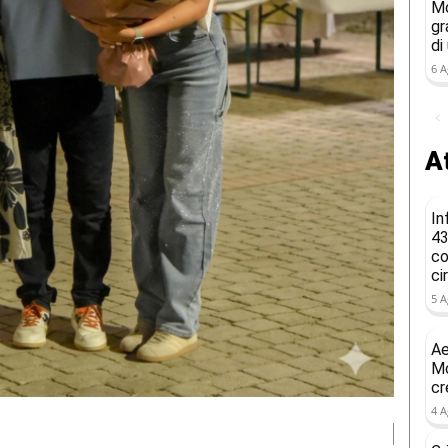
Mo
gr
di
6 A
At
In
43
co
ci
5 A
Ae
Mo
cr
4 A