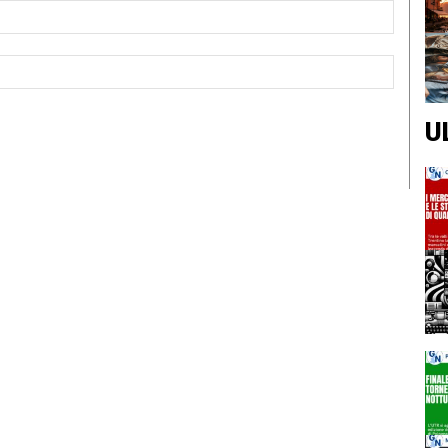
Email:*
Sito
Web:
U