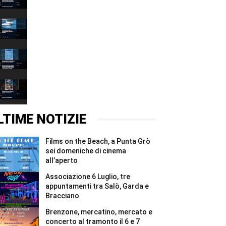
Grazie
00:37
2026,
quattro
Associazione
giorni
6
e
Luglio,
00:37
due
tre
notti
appuntamenti
Films
per
tra
on
i
Salò,
the
00:37
Madonnari
Garda
Beach,
#Shorts
e
a
Brenzone,
Bracciano
Punta
mercatino,
#Shorts
Grò
mercato
00:37
sei
e
domeniche
concerto
LTIME NOTIZIE
di
al
cinema
tramonto
all’aperto
il
Films on the Beach, a Punta Grò
#Shorts
6
e
sei domeniche di cinema
7
all’aperto
agosto
#Shorts
Associazione 6 Luglio, tre
appuntamenti tra Salò, Garda e
Bracciano
Brenzone, mercatino, mercato e
concerto al tramonto il 6 e 7