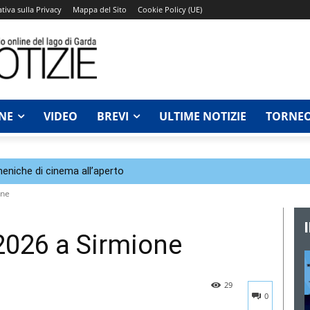
tiva sulla Privacy
Mappa del Sito
Cookie Policy (UE)
NE
VIDEO
BREVI
ULTIME NOTIZIE
TORNEO
eniche di cinema all’aperto
one
 2026 a Sirmione
29
0