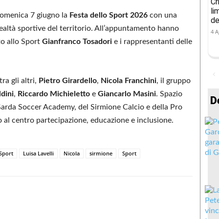
Cr
li
omenica 7 giugno la
Festa dello Sport 2026
con una
de
realtà sportive del territorio. All’appuntamento hanno
4 A
ato allo Sport
Gianfranco Tosadori
e i rappresentanti delle
ra gli altri,
Pietro Girardello
,
Nicola Franchini
, il gruppo
dini
,
Riccardo Michieletto
e
Giancarlo Masini
. Spazio
D
a Garda Soccer Academy, del Sirmione Calcio e della Pro
al centro partecipazione, educazione e inclusione.
 Sport
Luisa Lavelli
Nicola
sirmione
Sport
Condividere