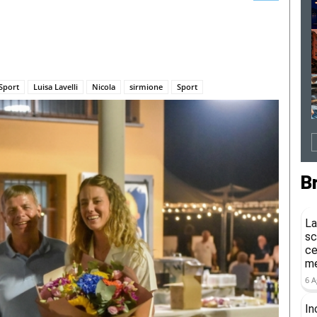
 Sport
Luisa Lavelli
Nicola
sirmione
Sport
B
La
sc
ce
me
6 A
In