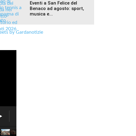
Eventi a San Felice del
Benaco ad agosto: sport,
musica e...
ets by Gardanotizie
Fiera
delle