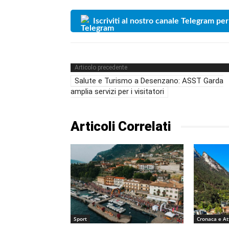
Iscriviti al nostro canale Telegram per
Articolo precedente
Salute e Turismo a Desenzano: ASST Garda
amplia servizi per i visitatori
Articoli Correlati
Sport
Cronaca e At