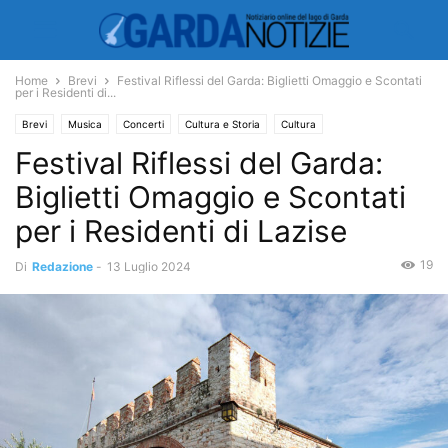
Home
Brevi
Festival Riflessi del Garda: Biglietti Omaggio e Scontati
per i Residenti di...
Brevi
Musica
Concerti
Cultura e Storia
Cultura
Festival Riflessi del Garda:
Manifestazioni ed Eventi
Manifestazioni
Biglietti Omaggio e Scontati
per i Residenti di Lazise
19
Di
Redazione
-
13 Luglio 2024