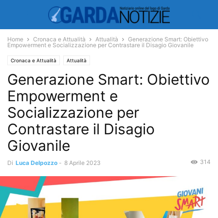
Home
Cronaca e Attualità
Attualità
Generazione Smart: Obiettivo
Empowerment e Socializzazione per Contrastare il Disagio Giovanile
Cronaca e Attualità
Attualità
Generazione Smart: Obiettivo
Empowerment e
Socializzazione per
Contrastare il Disagio
Giovanile
314
Di
Luca Delpozzo
-
8 Aprile 2023