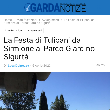
Home
Manifestazioni
Avvenimenti
La Festa di Tulipani da
Sirmione al Parco Giardino Sigurtà
Manifestazioni
Avvenimenti
La Festa di Tulipani da
Sirmione al Parco Giardino
Sigurtà
255
Di
Luca Delpozzo
-
6 Aprile 2023