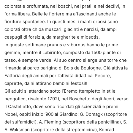
colorata e profumata, nei boschi, nei prati, e nei declivi, in
forma libera. Belle le fioriere ma affascinanti anche le
fioriture spontanee. In questi mesi i manti erbosi sono
colorati oltre ch da muscari, giacinti e narcisi, da ampi
cespugli di forsizia, da margherite e miosotis.
In queste settimane prunus e viburnus hanno le prime
gemme, mentre il Labirinto, composto da 1500 piante di
tasso, è sempre verde. Al suo centro si erge una torre che
rimanda al parco parigino di Bois de Boulogne. Già attiva la
Fattoria degli animali per l’attività didattica: Pecore,
caprette, daini attirano bambini festosi!!
Gli adulti si attardano sotto l’Eremo (tempietto in stile
neogotico, risalente 1792), nel Boschetto degli Aceri, verso
il Castelletto, dove sono ricordati gli scienziati e premi
Nobel, ospiti inizio ‘900 al Giardino: G. Domagk (scopritore
dei sulfamidici), A. Fleming (scopritore della penicillina), S.
A. Waksman (scopritore della streptomicina), Konrad