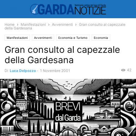
Home
Manifestazioni
Avvenimenti
Gran consulto al capezzale
della Gardesana
Manifestazioni
Avvenimenti
Economia e Turismo
Economia
Gran consulto al capezzale
della Gardesana
42
Di
Luca Delpozzo
-
1 Novembre 2001