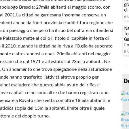
gr
apoluogo Brescia: 27mila abitanti al maggio scorso, con
di
o al 2001.La cittadina gardesana insomma conserva un
6 A
nienti anche da fuori provincia e addirittura regione che
Na
 un paesaggio che però ha il suo bel daffare a difendersi
fo
 Palazzolo mette al collo il titolo di capitale in forza di
Ga
Fo
l 2010, quando la cittadina in riva all’Oglio ha superato
5 A
amente e attestandosi a quasi 20mila abitanti nel maggio
ezzane che dal 1971 è attestato sui 23mila abitanti. Ne
. Un andamento che trova spiegazione nella saturazione
ende hanno trasferito l’attività altrove proprio per
D
quindi escludere che questo abbia avuto dei riflessi
uove capitali ce ne sono altre che hanno registrato uno
pensare a Rovato che svetta con oltre 18mila abitanti, e
idica soglia dei 15mila abitanti, limite oltre il quale
ettorale del doppio turno.