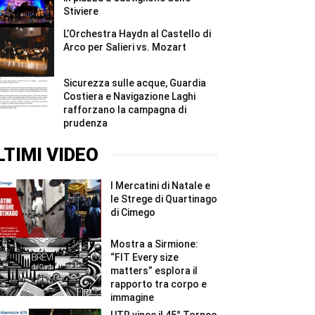
Stiviere
L’Orchestra Haydn al Castello di
Arco per Salieri vs. Mozart
Sicurezza sulle acque, Guardia
Costiera e Navigazione Laghi
rafforzano la campagna di
prudenza
LTIMI VIDEO
I Mercatini di Natale e
le Strege di Quartinago
di Cimego
Mostra a Sirmione:
“FIT Every size
matters” esplora il
rapporto tra corpo e
immagine
UTR vince il 45° Torneo