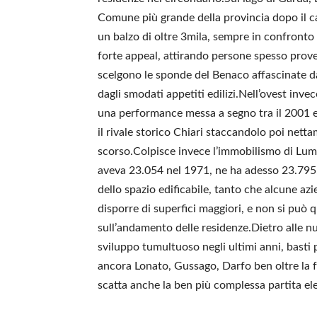
Comune più grande della provincia dopo il c
un balzo di oltre 3mila, sempre in confront
forte appeal, attirando persone spesso prove
scelgono le sponde del Benaco affascinate da
dagli smodati appetiti edilizi.Nell’ovest invece
una performance messa a segno tra il 2001 e i
il rivale storico Chiari staccandolo poi nett
scorso.Colpisce invece l’immobilismo di Lum
aveva 23.054 nel 1971, ne ha adesso 23.795
dello spazio edificabile, tanto che alcune azi
disporre di superfici maggiori, e non si può 
sull’andamento delle residenze.Dietro alle n
sviluppo tumultuoso negli ultimi anni, basti 
ancora Lonato, Gussago, Darfo ben oltre la fat
scatta anche la ben più complessa partita el