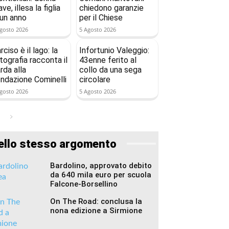
ave, illesa la figlia
chiedono garanzie
 un anno
per il Chiese
gosto 2026
5 Agosto 2026
rciso è il lago: la
Infortunio Valeggio:
tografia racconta il
43enne ferito al
rda alla
collo da una sega
ndazione Cominelli
circolare
gosto 2026
5 Agosto 2026
ello stesso argomento
Bardolino, approvato debito
da 640 mila euro per scuola
Falcone-Borsellino
On The Road: conclusa la
nona edizione a Sirmione