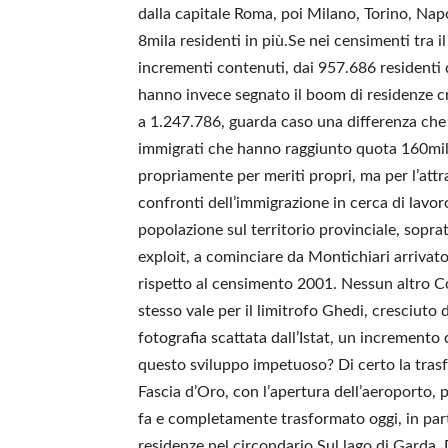
dalla capitale Roma, poi Milano, Torino, Nap
8mila residenti in più.Se nei censimenti tra i
incrementi contenuti, dai 957.686 residenti 
hanno invece segnato il boom di residenze cr
a 1.247.786, guarda caso una differenza che ri
immigrati che hanno raggiunto quota 160mil
propriamente per meriti propri, ma per l’attra
confronti dell’immigrazione in cerca di lavo
popolazione sul territorio provinciale, soprat
exploit, a cominciare da Montichiari arrivato 
rispetto al censimento 2001. Nessun altro C
stesso vale per il limitrofo Ghedi, cresciuto 
fotografia scattata dall’Istat, un increment
questo sviluppo impetuoso? Di certo la trasf
Fascia d’Oro, con l’apertura dell’aeroporto, 
fa e completamente trasformato oggi, in par
residenze nel circondario.Sul lago di Garda, 