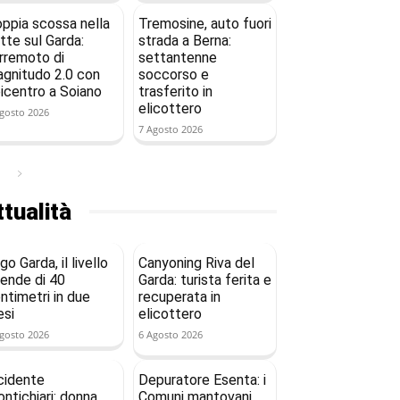
ppia scossa nella
Tremosine, auto fuori
tte sul Garda:
strada a Berna:
rremoto di
settantenne
gnitudo 2.0 con
soccorso e
icentro a Soiano
trasferito in
elicottero
gosto 2026
7 Agosto 2026
tualità
go Garda, il livello
Canyoning Riva del
ende di 40
Garda: turista ferita e
ntimetri in due
recuperata in
si
elicottero
gosto 2026
6 Agosto 2026
cidente
Depuratore Esenta: i
ntichiari: donna
Comuni mantovani