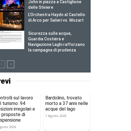
John in piazza a Castiglione
delle Stiviere
L’Orchestra Haydn al Castello
di Arco per Salieri vs. Mozart
Sicurezza sulle acque,
Guardia Costiera e
Navigazione Laghi rafforzano
la campagna di prudenza
revi
ntrolli sul lavoro
Bardolino, trovato
l turismo: 94
morto a 37 anni nelle
sizioni irregolari e
acque del lago
 proposte di
7 Agosto 2026
spensione
gosto 2026