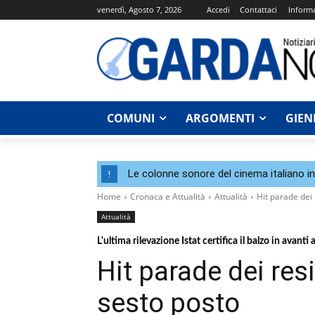
venerdì, Agosto 7, 2026
Accedi
Contattaci
Informa
COMUNI
ARGOMENTI
GIEN
Le colonne sonore del cinema italiano i
!
Home
Cronaca e Attualità
Attualità
Hit parade dei 
Attualità
L'ultima rilevazione Istat certifica il balzo in avanti 
Hit parade dei res
sesto posto