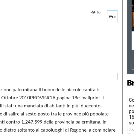
65
0
B
zione palermitana Il boom delle piccole capitali:
 Ottobre 2010PROVINCIA,pagina 18e-mailprint Il
Co
ne
l’Istat: una manciata di abitanti in più, duecento,
po
di salire al sesto posto tra le province più popolate
16
nti contro 1.247.599 della provincia palermitana. In
so
7 A
no dietro soltanto ai capoluoghi di Regione, a cominciare