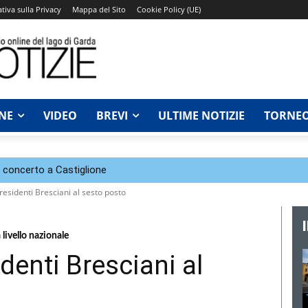
tiva sulla Privacy
Mappa del Sito
Cookie Policy (UE)
NE
VIDEO
BREVI
ULTIME NOTIZIE
TORNEO
n concerto a Castiglione
residenti Bresciani al sesto posto
a livello nazionale
identi Bresciani al