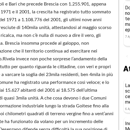
oli e Bari che precede Brescia con 1.255.901, appena
Do
l 1971 e il 2001, la crescita ha registrato tutto sommato
no
te
del 1971 a 1.108.776 del 2001, gli ultimi nove anni
ma
esciute di 140mila unità, attestandosi al maggio scorso
ep
calca, ma non c’è nulla di nuovo a dire il vero, gli
7 A
a. Brescia insomma procede al galoppo, non
zione che il territorio continua ad esercitare nei
ro.Rivela invece non poche sorprese l’andamento della
At
tutto per quanto riguarda le cittadine, con veri e propri
a varcare la soglia dei 23mila residenti, ben 4mila in più
omune ha registrato una performance così veloce; e lo
La
dai 15.627 abitanti del 2001 ai 18.575 dell’ultima
sc
ce
o di quasi 3mila unità. A che cosa devono i due Comuni
me
ormazione industriale lungo la strada Goitese fino alla
6 A
poi chilometri quadrati di terreno vergine fino a vent’anni
te ha funzionato da volano per un incremento delle
In
Mo
Desenzano difende senza difficoltà la sua posizione di