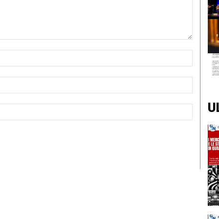
Nome:*
Email:*
U
Sito
Web: