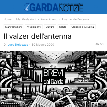
Home
Manifestazioni
Avvenimenti
Il valzer dell’antenna
Manifestazioni
Avvenimenti
Cultura
Salute
Cronaca e Attualità
Il valzer dell’antenna
Varie
56
Di
Luca Delpozzo
-
30 Maggio 2000