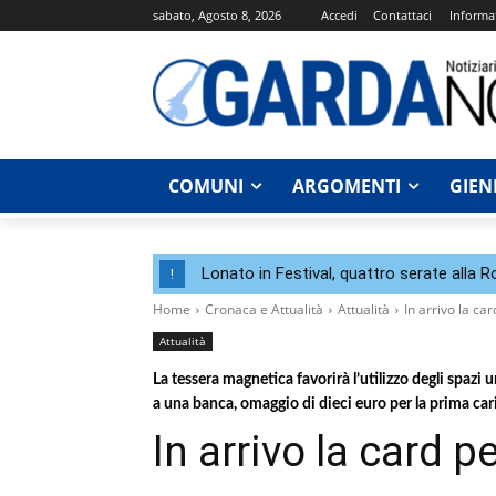
sabato, Agosto 8, 2026
Accedi
Contattaci
Informat
COMUNI
ARGOMENTI
GIEN
Lonato in Festival, quattro serate alla 
!
Home
Cronaca e Attualità
Attualità
In arrivo la ca
Attualità
La tessera magnetica favorirà l’utilizzo degli spazi 
a una banca, omaggio di dieci euro per la prima car
In arrivo la card p