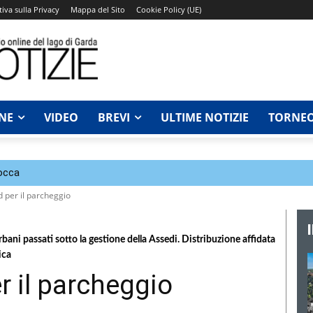
iva sulla Privacy
Mappa del Sito
Cookie Policy (UE)
NE
VIDEO
BREVI
ULTIME NOTIZIE
TORNEO
Rocca
rd per il parcheggio
urbani passati sotto la gestione della Assedi. Distribuzione affidata
ica
er il parcheggio