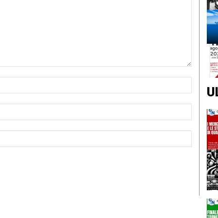
Nome:*
U
Email:*
Sito
Web: