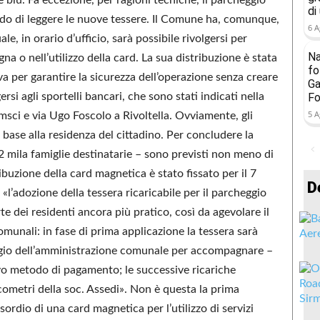
di
do di leggere le nuove tessere. Il Comune ha, comunque,
6 A
, in orario d’ufficio, sarà possibile rivolgersi per
Na
a o nell’utilizzo della card. La sua distribuzione è stata
fo
va per garantire la sicurezza dell’operazione senza creare
Ga
rsi agli sportelli bancari, che sono stati indicati nella
Fo
5 A
amsci e via Ugo Foscolo a Rivoltella. Ovviamente, gli
 base alla residenza del cittadino. Per concludere la
2 mila famiglie destinatarie – sono previsti non meno di
tribuzione della card magnetica è stato fissato per il 7
D
«l’adozione della tessera ricaricabile per il parcheggio
rte dei residenti ancora più pratico, così da agevolare il
comunali: in fase di prima applicazione la tessera sarà
ggio dell’amministrazione comunale per accompagnare –
vo metodo di pagamento; le successive ricariche
cometri della soc. Assedi». Non è questa la prima
ordio di una card magnetica per l’utilizzo di servizi