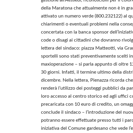
della Maratona che attualmente non è in gra
attivato un numero verde (800.232122) al quale
chiarimenti o eventuali problemi nella consegn
concertata con la banca sponsor dell’iniziati
code o disagi ai cittadini che dovranno rivolge
lettera del sindaco: piazza Matteotti, via Gr
sportelli sono stati preventivamente scelti in
maxioperazione – si parla appunto di oltre 1
30 giorni. Infatti, il termine ultimo della dis
dicembre. Nella lettera, Pienazza ricorda che 
renderà l’utilizzo dei posteggi pubblici da pa
loro accesso al centro storico ed agli uffici 
precaricata con 10 euro di credito, un oma
conclude il sindaco – l’introduzione del nuo
potranno essere effettuate presso tutti i par
iniziativa del Comune gardesano che vede l’es