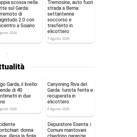
ppia scossa nella
Tremosine, auto fuori
tte sul Garda:
strada a Berna:
rremoto di
settantenne
gnitudo 2.0 con
soccorso e
icentro a Soiano
trasferito in
elicottero
gosto 2026
7 Agosto 2026
tualità
go Garda, il livello
Canyoning Riva del
ende di 40
Garda: turista ferita e
ntimetri in due
recuperata in
si
elicottero
gosto 2026
6 Agosto 2026
cidente
Depuratore Esenta: i
ntichiari: donna
Comuni mantovani
ave, illesa la figlia
chiedono garanzie