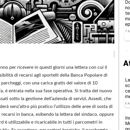
Do
no
te
ma
ep
7 A
At
no per ricevere in questi giorni una lettera con cui il
ilità di recarsi agli sportelli della Banca Popolare di
La
 parcheggi, con una carica gratis del valore di 10
sc
ce
fa, è entrata nella sua fase operativa. Si tratta del nuovo
me
i sotto la gestione dell’azienda di servizi, Assedi, che
6 A
rà senz’altro più pratico l’utilizzo delle aree di sosta di
recarsi in banca, esibendo la lettera del sindaco, oppure
In
è utilizzabile e ricaricabile in tutti i parcometri in
Mo
gr
re blu. Fa eccezione, per ragioni tecniche, il parcheggio