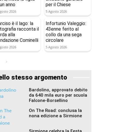
 un anno
per il Chiese
gosto 2026
5 Agosto 2026
rciso è il lago: la
Infortunio Valeggio:
tografia racconta il
43enne ferito al
rda alla
collo da una sega
ndazione Cominelli
circolare
gosto 2026
5 Agosto 2026
ello stesso argomento
Bardolino, approvato debito
da 640 mila euro per scuola
Falcone-Borsellino
On The Road: conclusa la
nona edizione a Sirmione
Sirmione celebra la Festa