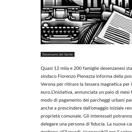
Desenzano del Garda
Quasi 12 mila e 200 famiglie desenzanesi stan
sindaco Fiorenzo Pienazza informa della possib
Verona per ritirare la tessera magnetica per i
euro.L’iniziativa, annunciata un paio di mesi 
modo di pagamento dei parcheggi urbani passat
anche a prescindere dall’omaggio iniziale rende
proprietà comunale. Gli interessati potranno 
delegare una persona di fiducia. La nuova card 
gestione all’Aessedi, riconoscibili per il colo