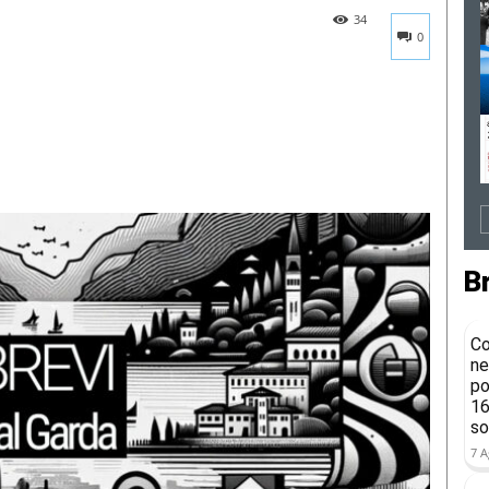
34
0
B
Co
ne
po
16
so
7 A