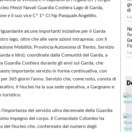
gr
leo Mezzi Navali Guardia Costiera Lago di Garda,
di
ne e il suo vice C° 1^ Cl Np Pasquale Angelillo.
6 A
Na
iguardante alcune importanti iniziative per il Garda
fo
stro lago, oltre che alle varie azioni intraprese, con il
Ga
Fo
Sezione Mobilità; Provincia Autonoma di Trento, Servizio
5 A
Garda e Idro), coordinate dalla Comunità del Garda, a
della Guardia Costiera durante gli anni sul Garda, che
questo importante servizio in forma continuativa, con
 per 365 giorni l’anno. Servizio che, come noto, consta di
D
peraltro, il Nucleo ha la sua sede operativa, a Gargnano e
 turistico.
 e l’importanza del servizio ultra decennale della Guardia
assimo impegno del corpo. Il Comandate Colombo ha
orto del Nucleo che, confermato dal numero degli