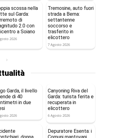
ppia scossa nella
Tremosine, auto fuori
tte sul Garda:
strada a Berna:
rremoto di
settantenne
gnitudo 2.0 con
soccorso e
icentro a Soiano
trasferito in
elicottero
gosto 2026
7 Agosto 2026
tualità
go Garda, il livello
Canyoning Riva del
ende di 40
Garda: turista ferita e
ntimetri in due
recuperata in
si
elicottero
gosto 2026
6 Agosto 2026
cidente
Depuratore Esenta: i
ntichiari: donna
Comuni mantovani