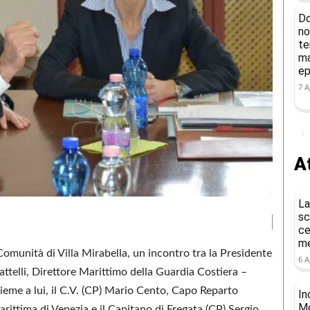
Do
no
te
ma
ep
7 A
At
La
sc
ce
me
a Comunità di Villa Mirabella, un incontro tra la Presidente
6 A
attelli, Direttore Marittimo della Guardia Costiera –
sieme a lui, il C.V. (CP) Mario Cento, Capo Reparto
In
Mo
ittima di Venezia e il Capitano di Fregata (CP) Sergio