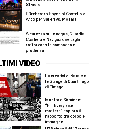
Stiviere
L’Orchestra Haydn al Castello di
Arco per Salieri vs. Mozart
Sicurezza sulle acque, Guardia
Costiera e Navigazione Laghi
rafforzano la campagna di
prudenza
LTIMI VIDEO
I Mercatini di Natale e
le Strege di Quartinago
di Cimego
Mostra a Sirmione:
“FIT Every size
matters” esplora il
rapporto tra corpo e
immagine
UTR vince il 45° Torneo