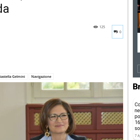
da
125
0
iastella Gelmini
Navigazione
B
Co
ne
po
16
so
7 A