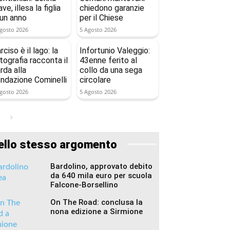
ave, illesa la figlia
chiedono garanzie
 un anno
per il Chiese
gosto 2026
5 Agosto 2026
rciso è il lago: la
Infortunio Valeggio:
tografia racconta il
43enne ferito al
rda alla
collo da una sega
ndazione Cominelli
circolare
gosto 2026
5 Agosto 2026
ello stesso argomento
Bardolino, approvato debito
da 640 mila euro per scuola
Falcone-Borsellino
On The Road: conclusa la
nona edizione a Sirmione