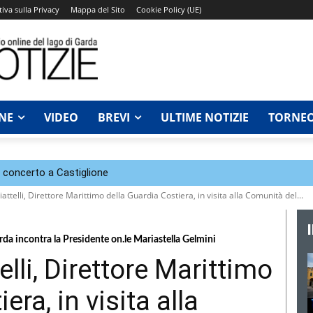
iva sulla Privacy
Mappa del Sito
Cookie Policy (UE)
NE
VIDEO
BREVI
ULTIME NOTIZIE
TORNEO
n concerto a Castiglione
attelli, Direttore Marittimo della Guardia Costiera, in visita alla Comunità del...
da incontra la Presidente on.le Mariastella Gelmini
lli, Direttore Marittimo
era, in visita alla