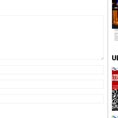
U
Nome:*
Email:*
Sito
Web: