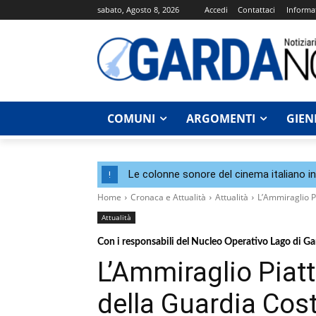
sabato, Agosto 8, 2026
Accedi
Contattaci
Informat
COMUNI
ARGOMENTI
GIEN
Le colonne sonore del cinema italiano i
!
Home
Cronaca e Attualità
Attualità
L’Ammiraglio Pi
Attualità
Con i responsabili del Nucleo Operativo Lago di Gar
L’Ammiraglio Piatte
della Guardia Costi