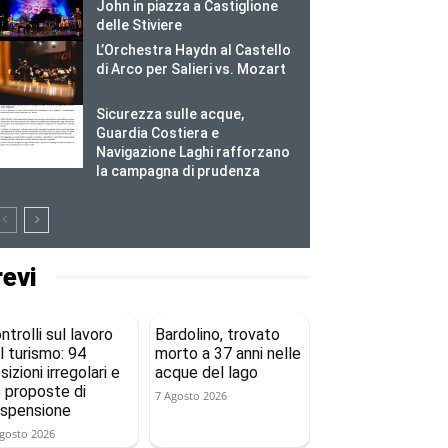
John in piazza a Castiglione
delle Stiviere
L’Orchestra Haydn al Castello
di Arco per Salieri vs. Mozart
Sicurezza sulle acque,
Guardia Costiera e
Navigazione Laghi rafforzano
la campagna di prudenza
revi
ntrolli sul lavoro
Bardolino, trovato
l turismo: 94
morto a 37 anni nelle
sizioni irregolari e
acque del lago
 proposte di
7 Agosto 2026
spensione
gosto 2026