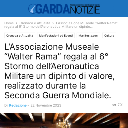
Home
Cronaca e Attualità
L’Associazione Museale “Walter Rama”
regala al 6° Stormo dell’Aeronautica Militare un dipinto...
Cronaca e Attualità
Manifestazioni ed Eventi
Manifestazioni
Cultura
L’Associazione Museale
Storia
Varie
“Walter Rama” regala al 6°
Stormo dell’Aeronautica
Militare un dipinto di valore,
realizzato durante la
Seconda Guerra Mondiale.
701
Di
Redazione
-
22 Novembre 2023