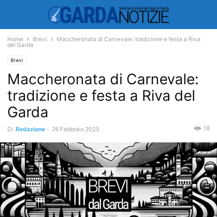
Home
Brevi
Maccheronata di Carnevale: tradizione e festa a Riva
del Garda
Brevi
Maccheronata di Carnevale:
tradizione e festa a Riva del
Garda
18
Di
Redazione
-
26 Febbraio 2025