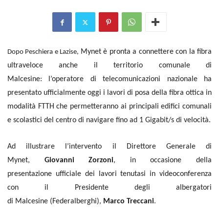
Mynet
è pronta a connettere
con
la fibra
Dopo Peschiera e Lazise,
ultraveloce anche il territorio comunale di
Malcesine:
l’
operatore di telecomunicazioni nazionale ha
presentato
ufficialmente
oggi
i lavori
di posa della fibra ottica in
modalità FTTH che permetter
anno
ai
principali
edifici comunali
e scolastici d
el centro
di navigare fino ad 1 Gigabit/s di velocità.
Ad illustrare l’intervento il Direttore Generale di
Mynet,
Giovanni Zorzoni
,
in occasione
della
presentazione
ufficiale
dei lavori
tenutasi
in videoconferenza
con
i
l Presidente
degli albergatori
di
Malcesine
(Federalberghi)
,
Marco Treccani
.