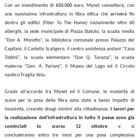
Con
un
investimento di
650.000
euro
,
Mynet
connetterà
, con
una
nuovissima
infrastruttura in fibra ottica che
arriverà
fin
dentro gli
edifici
(Fiber To The Home)
inizialmente
oltre 60
alberghi
,
la
sede municipale di Piazza Statuto,
la
scuola media
“Don A. Moretto”,
la
biblioteca comunale presso Palazzo dei
Capitani,
il
Castello Scaligero,
il
centro assistenza anziani “Casa
Toblini”,
la
scuola elementare “Don Q. Turazza”,
la
scuola
materna “Gen. A. Pariani”,
il
Museo del Lago e
d il
Circolo
nautico
Fraglia Vela
.
Grazie all’
accordo
tra
Mynet
ed
il Comune, le modalità di
scavo
per la posa della fibra
sono state a basso impatto di
invasività, creando disagi minimi alla cittadinanza.
I lavori per
la realizzazione
d
ell’
infrastruttura in tutt
o
il paese
sono già
cominciat
i lo scorso 12 ottobre
e
si
concluder
anno
entro
tre
mesi
per una posa complessiva