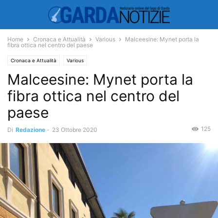
Home
Cronaca e Attualità
Various
Malceesine: Mynet porta la
fibra ottica nel centro del paese
Cronaca e Attualità
Various
Malceesine: Mynet porta la
fibra ottica nel centro del
paese
125
Di
Redazione
-
23 Ottobre 2020