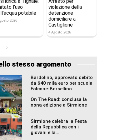
isi idrica a Tignale:
Arresto per
mitato l’uso
violazione della
ll’acqua potabile
detenzione
domiciliare a
gosto 2026
Castiglione
4 Agosto 2026
ello stesso argomento
Bardolino, approvato debito
da 640 mila euro per scuola
Falcone-Borsellino
On The Road: conclusa la
nona edizione a Sirmione
Sirmione celebra la Festa
della Repubblica con i
giovani e la...