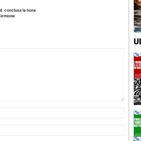
d: conclusa la nona
Sirmione
U
Nome:*
Email:*