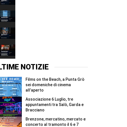
Luglio,
00:37
tre
appuntamenti
Films
tra
on
Salò,
the
00:37
Garda
Beach,
e
a
Brenzone,
Bracciano
Punta
mercatino,
#Shorts
Grò
mercato
00:37
sei
e
domeniche
concerto
West
di
al
Star
cinema
tramonto
&
00:37
all’aperto
il
Stone,
#Shorts
6
l’arte
LTIME NOTIZIE
e
inaugura
7
la
agosto
nuova
Films on the Beach, a Punta Grò
#Shorts
vita
del
sei domeniche di cinema
bunker
all’aperto
di
Affi
Associazione 6 Luglio, tre
#Shorts
appuntamenti tra Salò, Garda e
Bracciano
Brenzone, mercatino, mercato e
concerto al tramonto il 6 e 7