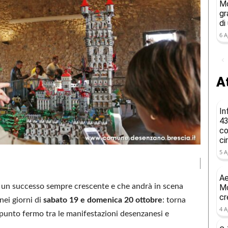
Mo
gr
di
6 A
At
In
43
co
ci
5 A
Ae
o un successo sempre crescente e che andrà in scena
Mo
cr
nei giorni di
sabato 19 e domenica 20 ottobre
: torna
4 A
 punto fermo tra le manifestazioni desenzanesi e