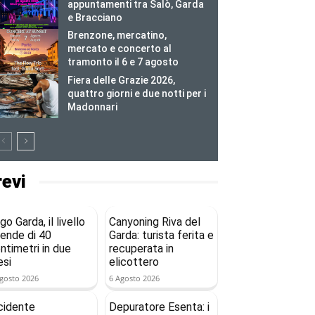
appuntamenti tra Salò, Garda
e Bracciano
Brenzone, mercatino,
mercato e concerto al
tramonto il 6 e 7 agosto
Fiera delle Grazie 2026,
quattro giorni e due notti per i
Madonnari
revi
go Garda, il livello
Canyoning Riva del
ende di 40
Garda: turista ferita e
ntimetri in due
recuperata in
si
elicottero
gosto 2026
6 Agosto 2026
cidente
Depuratore Esenta: i