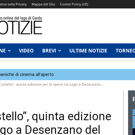
tiva sulla Privacy
Mappa del Sito
Cookie Policy (UE)
NE
VIDEO
BREVI
ULTIME NOTIZIE
TORNEO
eniche di cinema all’aperto
Castello", quinta edizione per le opere coi Lego a Desenzano...
tello”, quinta edizione
Lego a Desenzano del