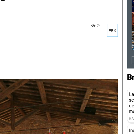
74
0
B
La
sc
ce
me
6 A
In