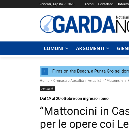
venerdì, Agosto 7, 2026
Accedi
Contattaci
Informa
COMUNI
ARGOMENTI
GIEN
Films on the Beach, a Punta Grò sei dom
!
Home
Cronaca e Attualità
Attualità
"Mattoncini in 
Attualità
Dal 19 al 20 ottobre con ingresso libero
“Mattoncini in Cas
per le opere coi 