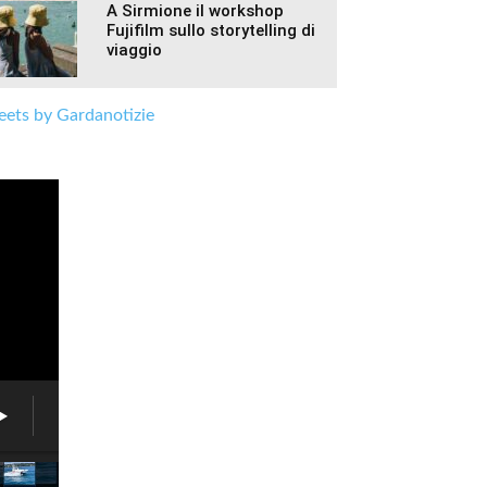
A Sirmione il workshop
Fujifilm sullo storytelling di
viaggio
ets by Gardanotizie
Associazione
6