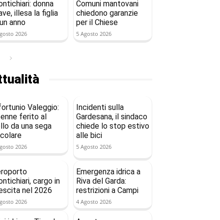
ntichiari: donna
Comuni mantovani
ave, illesa la figlia
chiedono garanzie
 un anno
per il Chiese
gosto 2026
5 Agosto 2026
tualità
fortunio Valeggio:
Incidenti sulla
enne ferito al
Gardesana, il sindaco
llo da una sega
chiede lo stop estivo
rcolare
alle bici
gosto 2026
5 Agosto 2026
roporto
Emergenza idrica a
ntichiari, cargo in
Riva del Garda:
escita nel 2026
restrizioni a Campi
gosto 2026
4 Agosto 2026