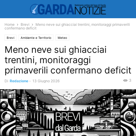
Home
Brevi
Meno neve sui ghiacciai trentini, monitoraggi primaverili
confermano deficit
Brevi
Ambiente e Territorio
Meteo
Meno neve sui ghiacciai
trentini, monitoraggi
primaverili confermano deficit
3
Di
Redazione
-
13 Giugno 2026