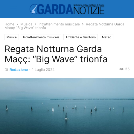
Home
Musica
Intrattenimento musicale
Regata Notturna Garda
Maçç: “Big Wave” trionfa
Musica
Intrattenimento musicale
Ambiente e Territorio
Meteo
Regata Notturna Garda
Territorio
Navigazione
Sport
Vela
Maçç: “Big Wave” trionfa
35
Di
Redazione
-
1 Luglio 2024