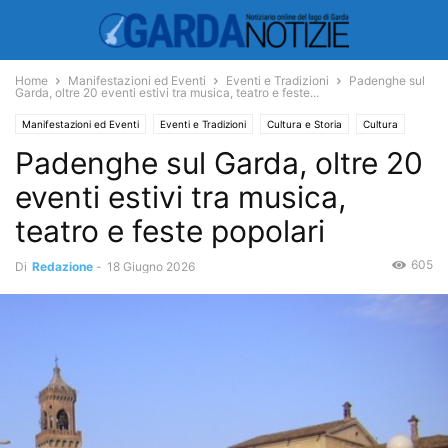
Home
Manifestazioni ed Eventi
Eventi e Tradizioni
Padenghe sul
Garda, oltre 20 eventi estivi tra musica, teatro e feste...
Manifestazioni ed Eventi
Eventi e Tradizioni
Cultura e Storia
Cultura
Padenghe sul Garda, oltre 20
Economia e Turismo
Turismo
eventi estivi tra musica,
teatro e feste popolari
605
Di
Redazione
-
18 Giugno 2026