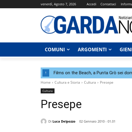
venerdì, Agosto 7, 2026
Accedi
Contattaci
Informa
COMUNI
ARGOMENTI
GIEN
Films on the Beach, a Punta Grò sei dom
!
Home
Cultura e Storia
Cultura
Presepe
Cultura
Presepe
Di
Luca Delpozzo
02 Gennaio 2010 - 01.01