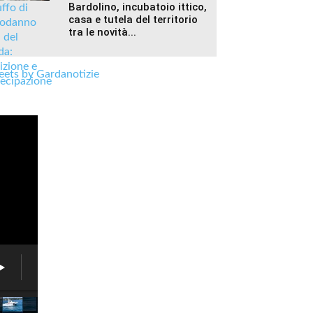
Bardolino, incubatoio ittico,
casa e tutela del territorio
tra le novità...
ets by Gardanotizie
Associazione
6