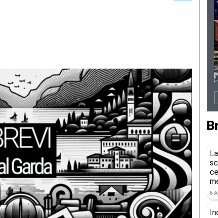
B
La
sc
ce
me
6 A
In