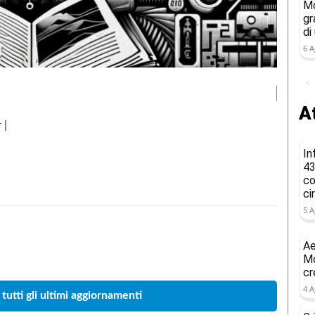
Mo
gr
di
6 A
At
 |
In
43
co
ci
5 A
Ae
Condividere
Mo
cr
4 A
 tutti gli ultimi aggiornamenti