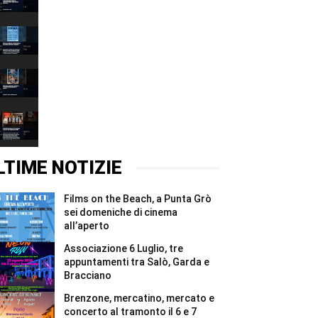
Luglio,
00:37
tre
appuntamenti
Films
tra
on
Salò,
the
00:37
Garda
Beach,
e
a
Brenzone,
Bracciano
Punta
mercatino,
#Shorts
Grò
mercato
00:37
sei
e
domeniche
concerto
West
di
al
Star
cinema
tramonto
&
00:37
all’aperto
il
Stone,
#Shorts
6
l’arte
LTIME NOTIZIE
e
inaugura
7
la
agosto
nuova
Films on the Beach, a Punta Grò
#Shorts
vita
del
sei domeniche di cinema
bunker
all’aperto
di
Affi
Associazione 6 Luglio, tre
#Shorts
appuntamenti tra Salò, Garda e
Bracciano
Brenzone, mercatino, mercato e
concerto al tramonto il 6 e 7