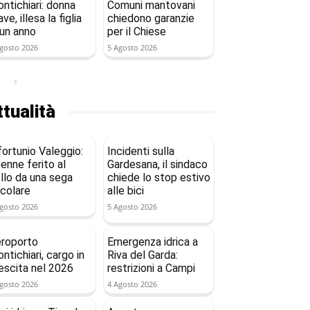
ntichiari: donna
Comuni mantovani
ave, illesa la figlia
chiedono garanzie
 un anno
per il Chiese
gosto 2026
5 Agosto 2026
tualità
fortunio Valeggio:
Incidenti sulla
enne ferito al
Gardesana, il sindaco
llo da una sega
chiede lo stop estivo
rcolare
alle bici
gosto 2026
5 Agosto 2026
roporto
Emergenza idrica a
ntichiari, cargo in
Riva del Garda:
escita nel 2026
restrizioni a Campi
gosto 2026
4 Agosto 2026