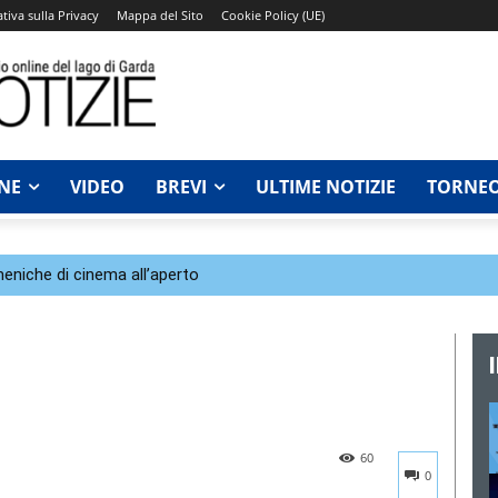
tiva sulla Privacy
Mappa del Sito
Cookie Policy (UE)
NE
VIDEO
BREVI
ULTIME NOTIZIE
TORNEO
eniche di cinema all’aperto
60
0