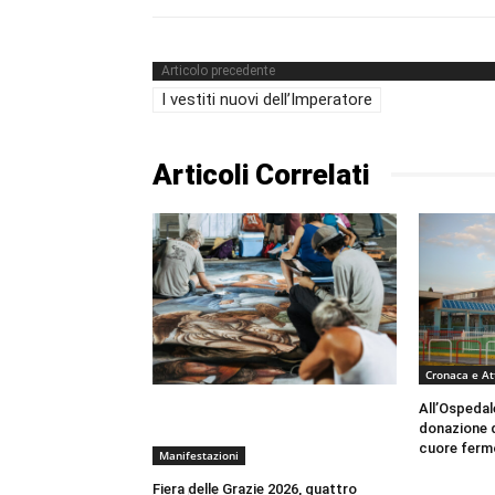
Articolo precedente
I vestiti nuovi dell’Imperatore
Articoli Correlati
Cronaca e At
All’Ospedal
donazione 
cuore ferm
Manifestazioni
Fiera delle Grazie 2026, quattro