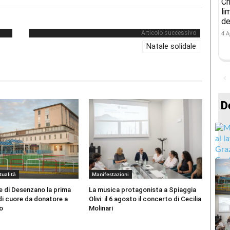
Cr
li
de
Articolo successivo
4 A
Natale solidale
D
tualità
Manifestazioni
e di Desenzano la prima
La musica protagonista a Spiaggia
di cuore da donatore a
Olivi: il 6 agosto il concerto di Cecilia
o
Molinari