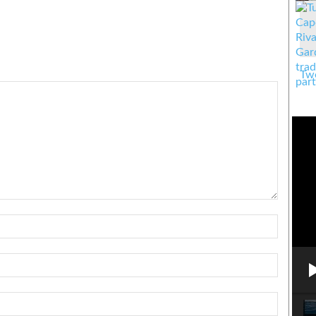
Twe
Nome:*
Email:*
Sito
Web: