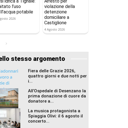
isi idrica a Tignale:
Arresto per
mitato l’uso
violazione della
ll’acqua potabile
detenzione
domiciliare a
gosto 2026
Castiglione
4 Agosto 2026
ello stesso argomento
Fiera delle Grazie 2026,
quattro giorni e due notti per
i...
All’Ospedale di Desenzano la
prima donazione di cuore da
donatore a...
La musica protagonista a
Spiaggia Olivi: il 6 agosto il
concerto...