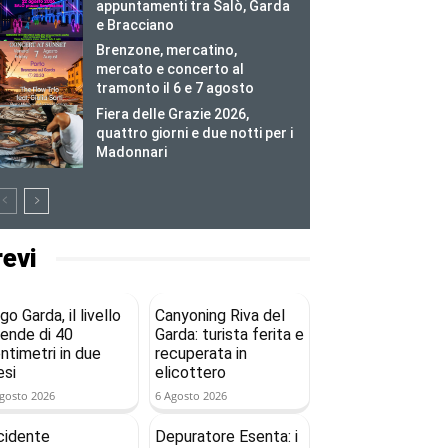
appuntamenti tra Salò, Garda
e Bracciano
Brenzone, mercatino,
mercato e concerto al
tramonto il 6 e 7 agosto
Fiera delle Grazie 2026,
quattro giorni e due notti per i
Madonnari
revi
go Garda, il livello
Canyoning Riva del
ende di 40
Garda: turista ferita e
ntimetri in due
recuperata in
si
elicottero
gosto 2026
6 Agosto 2026
cidente
Depuratore Esenta: i