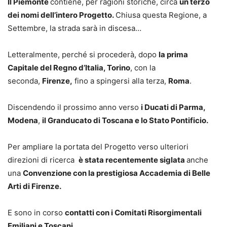
Il Piemonte
contiene, per ragioni storiche, circa
un terzo
dei nomi dell’intero Progetto.
Chiusa questa Regione, a
Settembre, la strada sarà in discesa…
Letteralmente, perché si procederà, dopo
la prima
Capitale del Regno d’Italia, Torino
, con la
seconda,
Firenze,
fino a spingersi alla terza,
Roma
.
Discendendo il prossimo anno verso
i Ducati di Parma,
Modena
,
il Granducato di Toscana e lo Stato Pontificio.
Per ampliare la portata del Progetto verso ulteriori
direzioni di ricerca
è stata recentemente siglata
anche
una
Convenzione con la prestigiosa Accademia di Belle
Arti di Firenze.
E sono in corso
contatti con i Comitati Risorgimentali
Emiliani e Toscani.