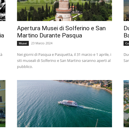
Apertura Musei di Solferino e San
Du
ia
Martino Durante Pasqua
Ba
23 Marzo 2024
Musei
Cu
tà
Nei giorni di Pasqua e Pasquetta, il 31 marzo e 1 aprile, i
Due
siti museali di Solferino e San Martino saranno aperti al
San
pubblico.