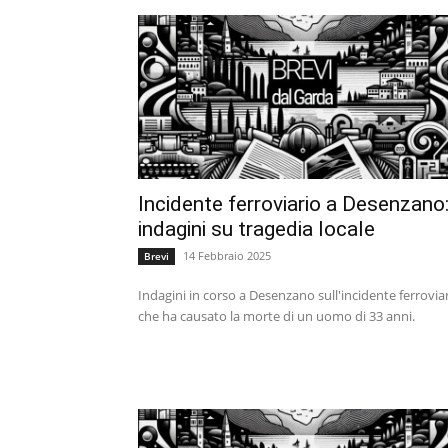
Incidente ferroviario a Desenzano
indagini su tragedia locale
14 Febbraio 2025
Brevi
Indagini in corso a Desenzano sull'incidente ferrovia
che ha causato la morte di un uomo di 33 anni.