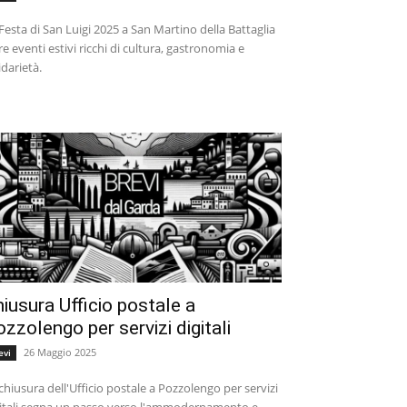
Festa di San Luigi 2025 a San Martino della Battaglia
re eventi estivi ricchi di cultura, gastronomia e
idarietà.
iusura Ufficio postale a
zzolengo per servizi digitali
26 Maggio 2025
evi
chiusura dell'Ufficio postale a Pozzolengo per servizi
itali segna un passo verso l'ammodernamento e