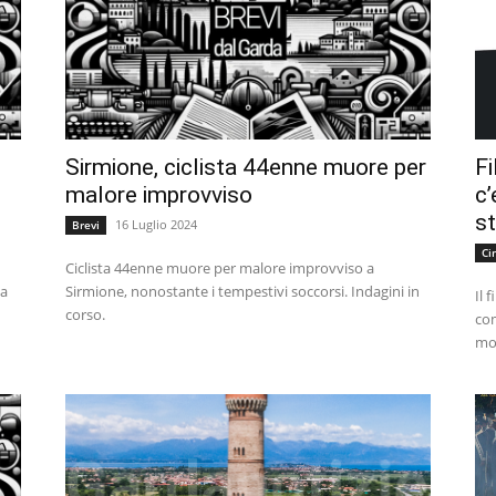
Sirmione, ciclista 44enne muore per
F
malore improvviso
c
st
16 Luglio 2024
Brevi
Ci
Ciclista 44enne muore per malore improvviso a
va
Sirmione, nonostante i tempestivi soccorsi. Indagini in
Il 
corso.
com
mon