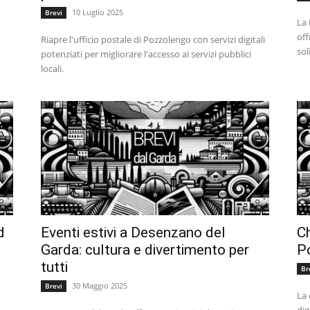
10 Luglio 2025
Brevi
La 
off
Riapre l'ufficio postale di Pozzolengo con servizi digitali
sol
potenziati per migliorare l'accesso ai servizi pubblici
locali.
d
Eventi estivi a Desenzano del
Ch
Garda: cultura e divertimento per
Po
tutti
Br
30 Maggio 2025
Brevi
La 
dig