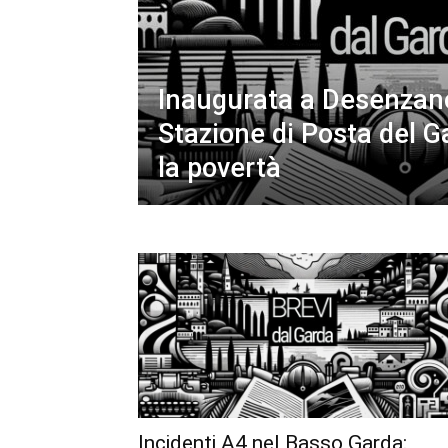
Inaugurata a Desenzan
Stazione di Posta del G
la povertà
Incidenti A4 nel Basso Garda: