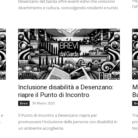
Desenzano del Garda offre eventi estivi che uniscono
l'e
divertimento e cultura, coinvolgendo residenti e turisti.
Inclusione disabilità a Desenzano:
Ma
riapre il Punto di Incontro
Ba
30 Marzo 2025
Brevi
Br
 e
Il Punto di Incontro a Desenzano riapre per
Tra
.
promuovere l'inclusione delle persone con disabilità in
pro
un ambiente accogliente.
Nic