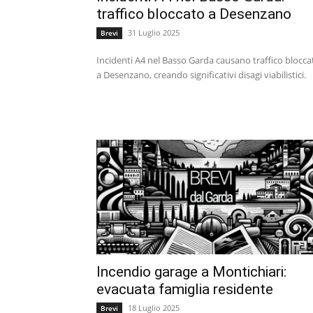
traffico bloccato a Desenzano
31 Luglio 2025
Brevi
Incidenti A4 nel Basso Garda causano traffico blocca
a Desenzano, creando significativi disagi viabilistici.
Incendio garage a Montichiari:
evacuata famiglia residente
18 Luglio 2025
Brevi