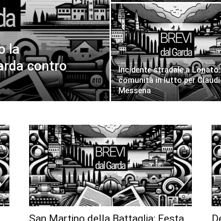
o la
arda contro
Incidente stradale a Lonato:
comunità in lutto per Claud
Messena
San Martino della Battaglia: Festa
D