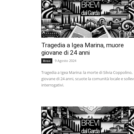
Tragedia a Igea Marina, muore
giovane di 24 anni
9 Agosto 2024
Brevi
Tragedia a Igea Marina: la morte di Silvia Coppolino,
giovane di 24 anni, scuote la comunità locale e solle
interrogativi.