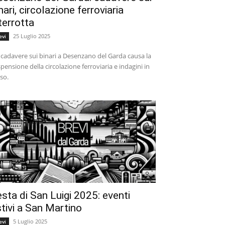
nari, circolazione ferroviaria
terrotta
25 Luglio 2025
evi
cadavere sui binari a Desenzano del Garda causa la
pensione della circolazione ferroviaria e indagini in
so.
sta di San Luigi 2025: eventi
tivi a San Martino
5 Luglio 2025
evi