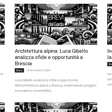
:
Architettura alpina: Luca Gibello
In
analizza sfide e opportunità a
la
Brescia
Br
13 Novembre 2024
Brevi
rio
Inc
car
Luca Gibello analizza le sfide e opportunità
cir
dell'architettura alpina a Brescia, evidenziando progetti
innovativi e sostenibilità.