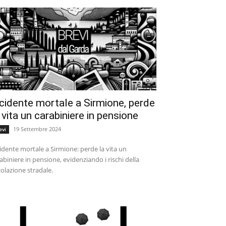
cidente mortale a Sirmione, perde
 vita un carabiniere in pensione
19 Settembre 2024
evi
idente mortale a Sirmione: perde la vita un
abiniere in pensione, evidenziando i rischi della
colazione stradale.