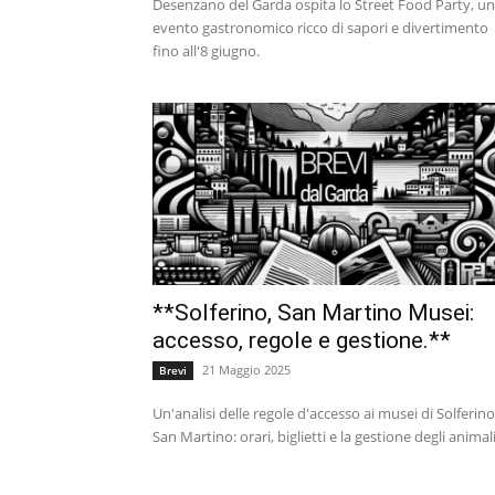
Desenzano del Garda ospita lo Street Food Party, un
evento gastronomico ricco di sapori e divertimento
fino all'8 giugno.
**Solferino, San Martino Musei:
accesso, regole e gestione.**
21 Maggio 2025
Brevi
Un'analisi delle regole d'accesso ai musei di Solferino
San Martino: orari, biglietti e la gestione degli animali