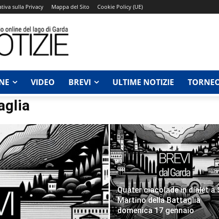
tiva sulla Privacy
Mappa del Sito
Cookie Policy (UE)
NE
VIDEO
BREVI
ULTIME NOTIZIE
TORNEO
aglia
Quàter ciacolade in dialét a
Martino della Battaglia
domenica 17 gennaio