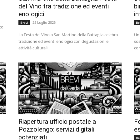
del Vino tra tradizione ed eventi
bi
enologici
in
25 Luglio 2025
Brevi
Br
to
La Festa del Vino a San Martino della Battaglia celebra
Un 
tradizione ed eventi enologici con degustazioni e
sos
attività culturali.
cor
Riapertura ufficio postale a
Fe
Pozzolengo: servizi digitali
es
potenziati
Br