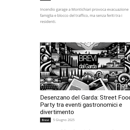
Incendio garage a Montichiari provoca evacuazione
famiglia e blocco del traffico, ma senza feriti tra i
residenti.
Desenzano del Garda: Street Foo
Party tra eventi gastronomici e
divertimento
5 Giugno 2025
Brevi