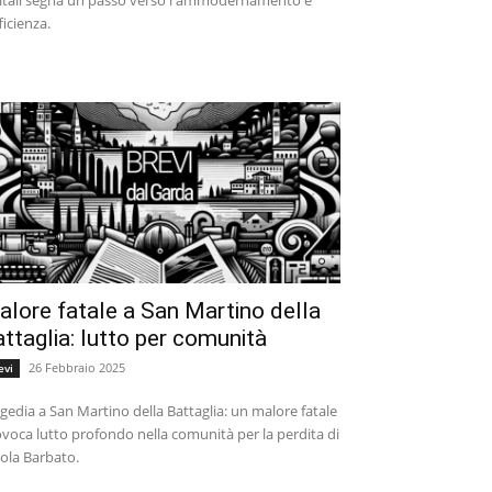
fficienza.
lore fatale a San Martino della
ttaglia: lutto per comunità
26 Febbraio 2025
evi
gedia a San Martino della Battaglia: un malore fatale
voca lutto profondo nella comunità per la perdita di
ola Barbato.