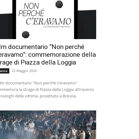
ilm documentario “Non perché
’eravamo”: commemorazione della
rage di Piazza della Loggia
22 Maggio 2024
nema
film documentario "Non perché c’eravamo"
memora la strage di Piazza della Loggia attraverso
ologhi delle vittime, proiettato a Brescia.