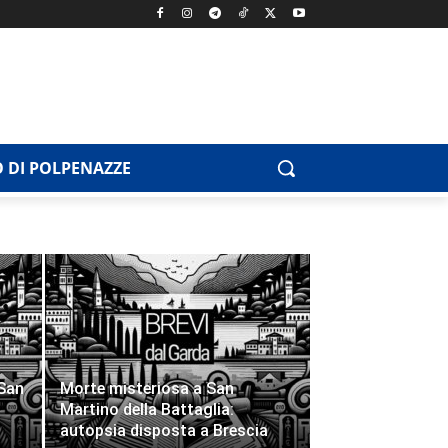
 DI POLPENAZZE
 San
Morte misteriosa a San
Martino della Battaglia:
autopsia disposta a Brescia