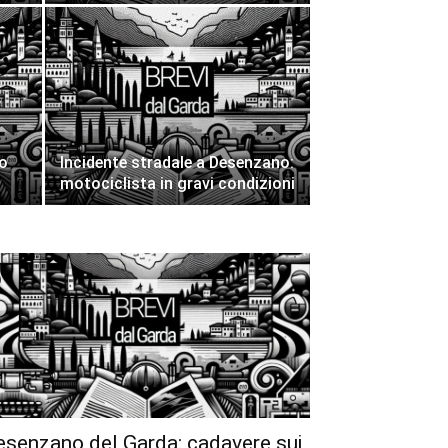
io
Incidente stradale a Desenzano:
motociclista in gravi condizioni
esenzano del Garda: cadavere sui