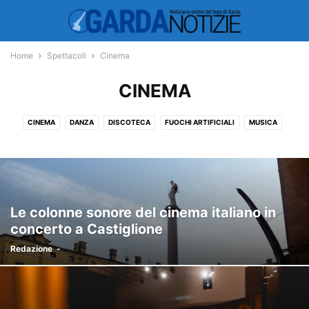
Home
Spettacoli
Cinema
CINEMA
CINEMA
DANZA
DISCOTECA
FUOCHI ARTIFICIALI
MUSICA
MUSICAL
TEATRO
Le colonne sonore del cinema italiano in
concerto a Castiglione
Redazione
-