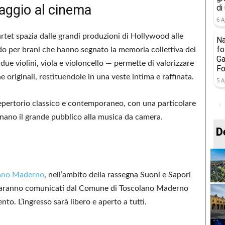
maggio al cinema
di
6 A
rtet spazia dalle grandi produzioni di Hollywood alle
Na
fo
o per brani che hanno segnato la memoria collettiva del
Ga
due violini, viola e violoncello — permette di valorizzare
Fo
 originali, restituendole in una veste intima e raffinata.
5 A
repertorio classico e contemporaneo, con una particolare
inano il grande pubblico alla musica da camera.
D
ano Maderno
, nell’ambito della rassegna Suoni e Sapori
zio saranno comunicati dal Comune di Toscolano Maderno
vento. L’ingresso sarà libero e aperto a tutti.