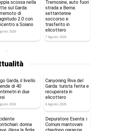
ppia scossa nella
Tremosine, auto fuori
tte sul Garda:
strada a Berna:
rremoto di
settantenne
gnitudo 2.0 con
soccorso e
icentro a Soiano
trasferito in
elicottero
gosto 2026
7 Agosto 2026
tualità
go Garda, il livello
Canyoning Riva del
ende di 40
Garda: turista ferita e
ntimetri in due
recuperata in
si
elicottero
gosto 2026
6 Agosto 2026
cidente
Depuratore Esenta: i
ntichiari: donna
Comuni mantovani
ave, illesa la figlia
chiedono garanzie