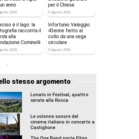
 un anno
per il Chiese
gosto 2026
5 Agosto 2026
rciso è il lago: la
Infortunio Valeggio:
tografia racconta il
43enne ferito al
rda alla
collo da una sega
ndazione Cominelli
circolare
gosto 2026
5 Agosto 2026
ello stesso argomento
Lonato in Festival, quattro
serate alla Rocca
Le colonne sonore del
cinema italiano in concerto a
Castiglione
The One Band porta Elton