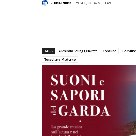
Di
Redazione
25 Maggio 2026 - 11.05
TAGS
Archimia String Quartet
Comune
Comune 
Toscolano Maderno