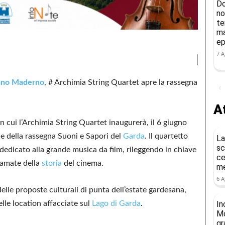
Do
no
te
ma
ep
7 A
ano Maderno
, # Archimia String Quartet apre la rassegna
At
on cui l’Archimia String Quartet inaugurerà, il 6 giugno
ne della rassegna Suoni e Sapori del
Garda
. Il quartetto
La
sc
dicato alla grande musica da film, rileggendo in chiave
ce
 amate della
storia
del cinema.
me
6 A
lle proposte culturali di punta dell’estate gardesana,
elle location affacciate sul
Lago di Garda
.
In
Mo
gr