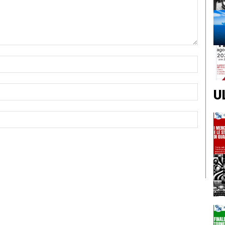
Nome:*
Email:*
U
Sito
Web: