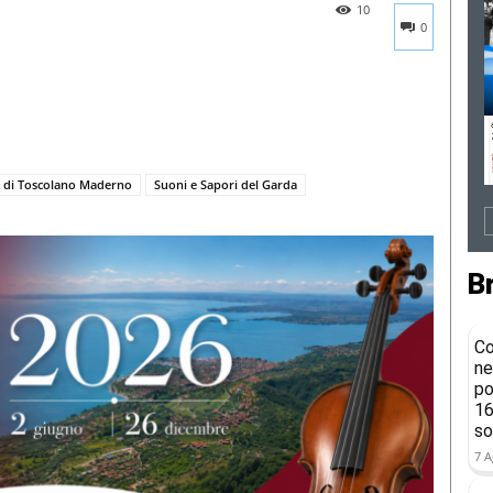
10
0
di Toscolano Maderno
Suoni e Sapori del Garda
B
Co
ne
po
16
so
7 A