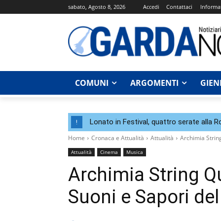
sabato, Agosto 8, 2026
Accedi
Contattaci
Informat
COMUNI
ARGOMENTI
GIEN
Lonato in Festival, quattro serate alla 
!
Home
Cronaca e Attualità
Attualità
Archimia Strin
Attualità
Cinema
Musica
Archimia String Q
Suoni e Sapori de