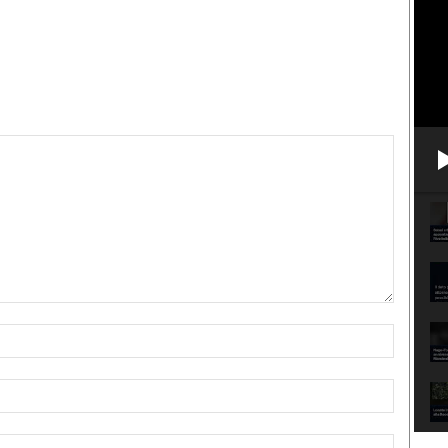
Nome:*
Email:*
Sito