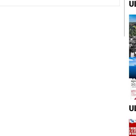
U
Web:
U