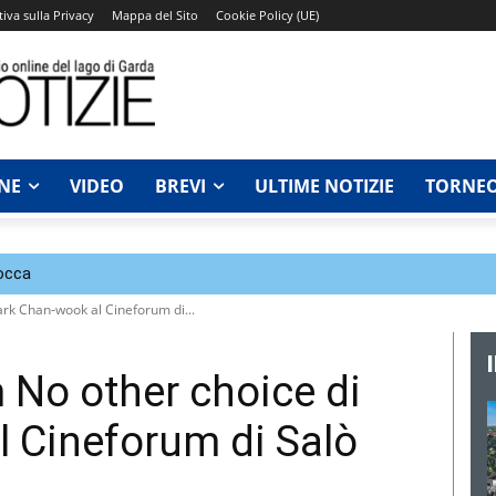
iva sulla Privacy
Mappa del Sito
Cookie Policy (UE)
NE
VIDEO
BREVI
ULTIME NOTIZIE
TORNEO
Rocca
ark Chan‑wook al Cineforum di...
m No other choice di
 Cineforum di Salò