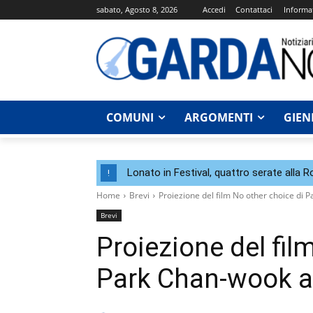
sabato, Agosto 8, 2026
Accedi
Contattaci
Informat
COMUNI
ARGOMENTI
GIEN
Lonato in Festival, quattro serate alla 
!
Home
Brevi
Proiezione del film No other choice di P
Brevi
Proiezione del fil
Park Chan‑wook al