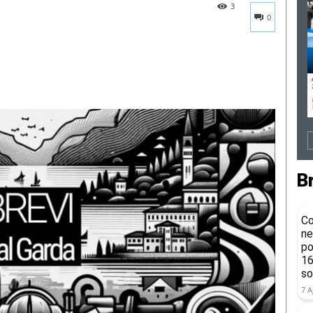
3
0
B
Co
ne
po
16
so
7 A