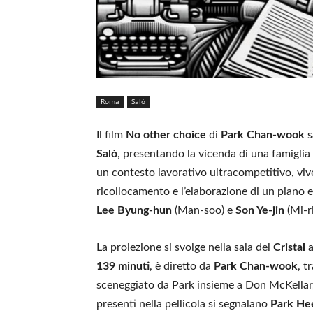
Roma
Salò
Il film
No other choice
di
Park Chan‑wook
s
Salò
, presentando la vicenda di una famiglia
un contesto lavorativo ultracompetitivo, vive 
ricollocamento e l’elaborazione di un piano 
Lee Byung‑hun
(Man‑soo) e
Son Ye‑jin
(Mi‑r
La proiezione si svolge nella sala del
Cristal
139 minuti
, è diretto da
Park Chan‑wook
, t
sceneggiato da Park insieme a Don McKellar, L
presenti nella pellicola si segnalano
Park He