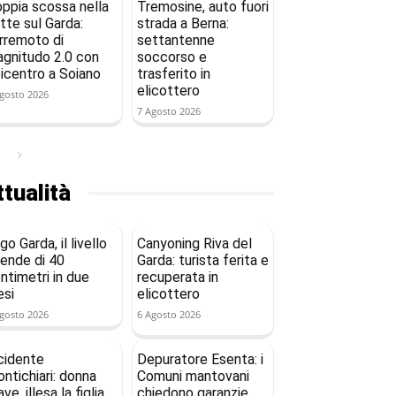
ppia scossa nella
Tremosine, auto fuori
tte sul Garda:
strada a Berna:
rremoto di
settantenne
gnitudo 2.0 con
soccorso e
icentro a Soiano
trasferito in
elicottero
gosto 2026
7 Agosto 2026
tualità
go Garda, il livello
Canyoning Riva del
ende di 40
Garda: turista ferita e
ntimetri in due
recuperata in
si
elicottero
gosto 2026
6 Agosto 2026
cidente
Depuratore Esenta: i
ntichiari: donna
Comuni mantovani
ave, illesa la figlia
chiedono garanzie