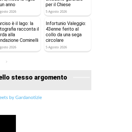
 un anno
per il Chiese
gosto 2026
5 Agosto 2026
rciso è il lago: la
Infortunio Valeggio:
tografia racconta il
43enne ferito al
rda alla
collo da una sega
ndazione Cominelli
circolare
gosto 2026
5 Agosto 2026
ello stesso argomento
ets by Gardanotizie