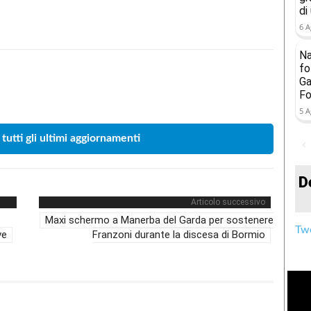
di
6 A
Na
fo
Ga
Condividere
Fo
5 A
 tutti gli ultimi aggiornamenti
D
Articolo successivo
Maxi schermo a Manerba del Garda per sostenere
Twe
ve
Franzoni durante la discesa di Bormio