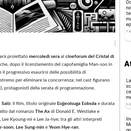
Do
no
te
ma
ep
7 A
arà proiettato
mercoledì sera
al
cineforum del Cristal di
At
 che, dopo il licenziamento del capofamiglia Man‑soo in
il progressivo esaurirsi delle possibilità di
estremo per eliminare la concorrenza; nel cast figurano
La
sc
i), protagonisti della serata di programmazione.
ce
me
a
Salò
: il film, titolo originale
Eojjeolsuga Eobsda
e durata
6 A
ratto dal romanzo
The Ax
di Donald E. Westlake e
In
ee Kyoung‑mi e Lee Ja‑hye; tra gli altri interpreti
Mo
e‑soon
,
Lee Sung‑min
e
Yeom Hye‑ran
.
gr