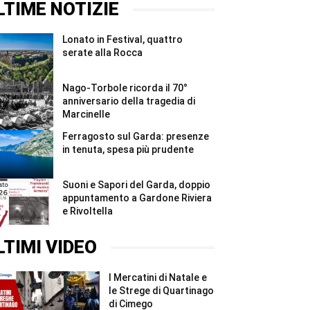
di
serate
LTIME NOTIZIE
Marcinelle
alla
#Shorts
Rocca
#Shorts
Lonato in Festival, quattro
serate alla Rocca
Nago-Torbole ricorda il 70°
anniversario della tragedia di
Marcinelle
Ferragosto sul Garda: presenze
in tenuta, spesa più prudente
Suoni e Sapori del Garda, doppio
appuntamento a Gardone Riviera
e Rivoltella
LTIMI VIDEO
I Mercatini di Natale e
le Strege di Quartinago
di Cimego