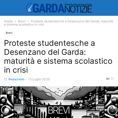
Home
Brevi
Proteste studentesche a Desenzano del Garda: maturità
e sistema scolastico in crisi
Brevi
Proteste studentesche a
Desenzano del Garda:
maturità e sistema scolastico
in crisi
11
Di
Redazione
-
15 Luglio 2025