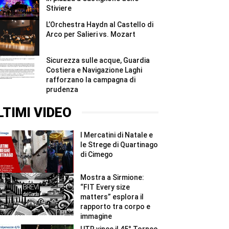
Stiviere
L’Orchestra Haydn al Castello di
Arco per Salieri vs. Mozart
Sicurezza sulle acque, Guardia
Costiera e Navigazione Laghi
rafforzano la campagna di
prudenza
LTIMI VIDEO
I Mercatini di Natale e
le Strege di Quartinago
di Cimego
Mostra a Sirmione:
“FIT Every size
matters” esplora il
rapporto tra corpo e
immagine
UTR vince il 45° Torneo