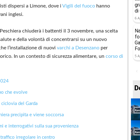
gr
isti dispersi a Limone, dove i
Vigili del fuoco
hanno
di
ani inglesi.
6 A
Na
 Peschiera chiuderà i battenti il 3 novembre, una scelta
fo
i salute e della volontà di concentrarsi su un nuovo
Ga
he l’installazione di nuovi
varchi a Desenzano
per
Fo
5 A
storico. In un contesto di sicurezza alimentare, un
corso di
2024
D
mpo che evolve
 ciclovia del Garda
niera precipita e viene soccorsa
i e interrogativi sulla sua provenienza
raffico irregolare in centro