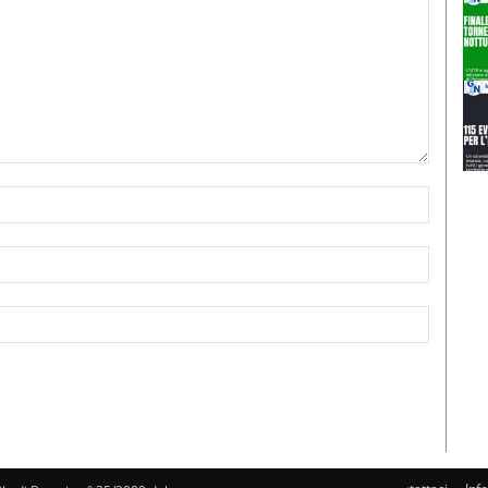
Nome:*
Email:*
Sito
Web: