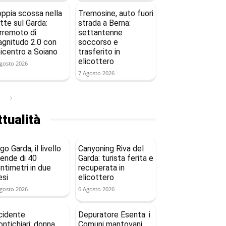
ppia scossa nella
Tremosine, auto fuori
tte sul Garda:
strada a Berna:
rremoto di
settantenne
gnitudo 2.0 con
soccorso e
icentro a Soiano
trasferito in
elicottero
gosto 2026
7 Agosto 2026
tualità
go Garda, il livello
Canyoning Riva del
ende di 40
Garda: turista ferita e
ntimetri in due
recuperata in
si
elicottero
gosto 2026
6 Agosto 2026
cidente
Depuratore Esenta: i
ntichiari: donna
Comuni mantovani