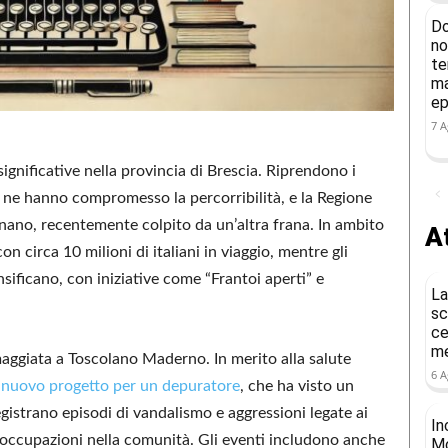
Do
no
te
ma
ep
7 A
significative nella provincia di Brescia. Riprendono i
ne hanno compromesso la percorribilità, e la Regione
nano, recentemente colpito da un’altra frana. In ambito
At
n circa 10 milioni di italiani in viaggio, mentre gli
sificano, con iniziative come “Frantoi aperti” e
La
sc
ce
me
maggiata a Toscolano Maderno. In merito alla salute
6 A
n
nuovo progetto per un depuratore
, che ha visto un
registrano episodi di vandalismo e aggressioni legate ai
In
occupazioni nella comunità. Gli eventi includono anche
Mo