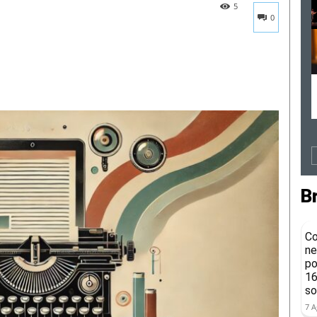
5
0
B
Co
ne
po
16
so
7 A