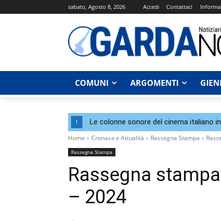
sabato, Agosto 8, 2026
Accedi
Contattaci
Informat
COMUNI
ARGOMENTI
GIEN
Le colonne sonore del cinema italiano i
!
Home
Cronaca e Attualità
Rassegna Stampa
Rasse
Rassegna Stampa
Rassegna stampa 
– 2024