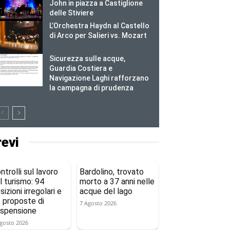
John in piazza a Castiglione
delle Stiviere
L’Orchestra Haydn al Castello
di Arco per Salieri vs. Mozart
Sicurezza sulle acque,
Guardia Costiera e
Navigazione Laghi rafforzano
la campagna di prudenza
revi
ntrolli sul lavoro
Bardolino, trovato
l turismo: 94
morto a 37 anni nelle
sizioni irregolari e
acque del lago
 proposte di
7 Agosto 2026
spensione
gosto 2026