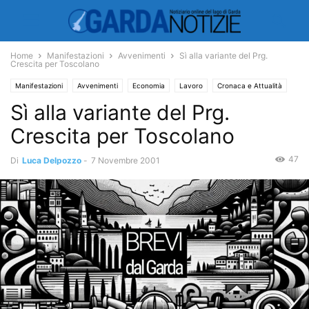
Home
Manifestazioni
Avvenimenti
Sì alla variante del Prg.
Crescita per Toscolano
Manifestazioni
Avvenimenti
Economia
Lavoro
Cronaca e Attualità
Sì alla variante del Prg.
Tavole
Crescita per Toscolano
47
Di
Luca Delpozzo
-
7 Novembre 2001