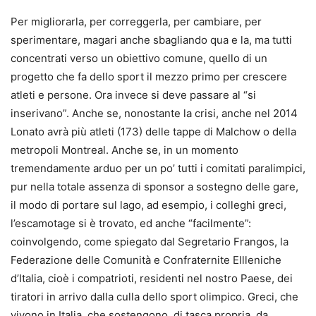
Per migliorarla, per correggerla, per cambiare, per
sperimentare, magari anche sbagliando qua e la, ma tutti
concentrati verso un obiettivo comune, quello di un
progetto che fa dello sport il mezzo primo per crescere
atleti e persone. Ora invece si deve passare al “si
inserivano”. Anche se, nonostante la crisi, anche nel 2014
Lonato avrà più atleti (173) delle tappe di Malchow o della
metropoli Montreal. Anche se, in un momento
tremendamente arduo per un po’ tutti i comitati paralimpici,
pur nella totale assenza di sponsor a sostegno delle gare,
il modo di portare sul lago, ad esempio, i colleghi greci,
l’escamotage si è trovato, ed anche “facilmente”:
coinvolgendo, come spiegato dal Segretario Frangos, la
Federazione delle Comunità e Confraternite Ellleniche
d’Italia, cioè i compatrioti, residenti nel nostro Paese, dei
tiratori in arrivo dalla culla dello sport olimpico. Greci, che
vivono in Italia, che sostengono, di tasca propria, da