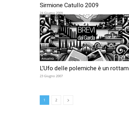
Sirmione Catullo 2009
24 Giugno 2009
Attualità
L’Ufo delle polemiche è un rotta
23 Giugno 2007
1
2