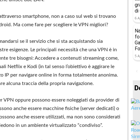
gr
di
 attraverso smartphone, non a caso sul web si trovano
6 A
roid. Ma come fare per scegliere le VPN migliori?
Na
fo
ndarsi se il servizio che si sta acquistando sia
Ga
Fo
stre esigenze. Le principali necessità che una VPN è in
5 A
nte tre bisogni: Accedere a contenuti streaming come,
i Netflix e Kodi (in tal senso l’obiettivo è aggirare le
zzo IP per navigare online in forma totalmente anonima.
re alcuna traccia della propria navigazione.
D
r VPN oppure possono essere noleggiati da provider di
possono anche essere macchine fisiche (server dedicati) o
possono anche essere utilizzati, ma non sono considerati
iedono in un ambiente virtualizzato “condiviso”.