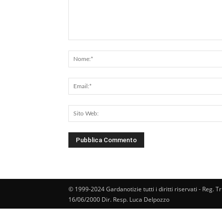
Commento:
© 1999-2024 Gardanotizie tutti i diritti riservati - Reg. T
16/06/2000 Dir. Resp. Luca Delpozzo