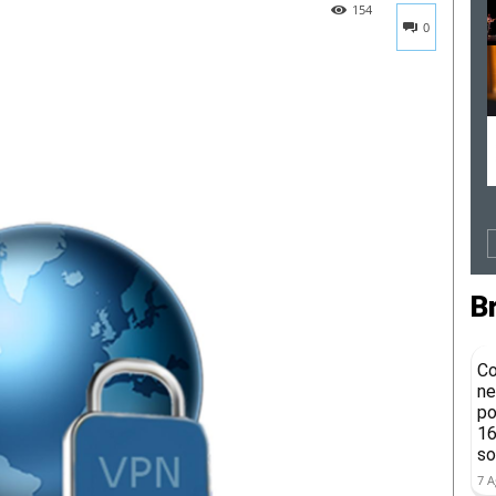
154
0
B
Co
ne
po
16
so
7 A