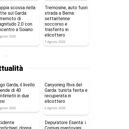
ppia scossa nella
Tremosine, auto fuori
tte sul Garda:
strada a Berna:
rremoto di
settantenne
gnitudo 2.0 con
soccorso e
icentro a Soiano
trasferito in
elicottero
gosto 2026
7 Agosto 2026
tualità
go Garda, il livello
Canyoning Riva del
ende di 40
Garda: turista ferita e
ntimetri in due
recuperata in
si
elicottero
gosto 2026
6 Agosto 2026
cidente
Depuratore Esenta: i
ntichiari: donna
Comuni mantovani