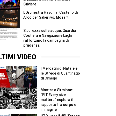
Stiviere
L’Orchestra Haydn al Castello di
Arco per Salieri vs. Mozart
Sicurezza sulle acque, Guardia
Costiera e Navigazione Laghi
rafforzano la campagna di
prudenza
LTIMI VIDEO
I Mercatini di Natale e
le Strege di Quartinago
di Cimego
Mostra a Sirmione:
“FIT Every size
matters” esplora il
rapporto tra corpo e
immagine
UTR vince il 45° Torneo