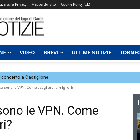
iva sulla Privacy
Mappa del Sito
Cookie Policy (UE)
NE
VIDEO
BREVI
ULTIME NOTIZIE
TORNEO
n concerto a Castiglione
sa sono le VPN. Come scegliere le migliori?
 sono le VPN. Come
ri?