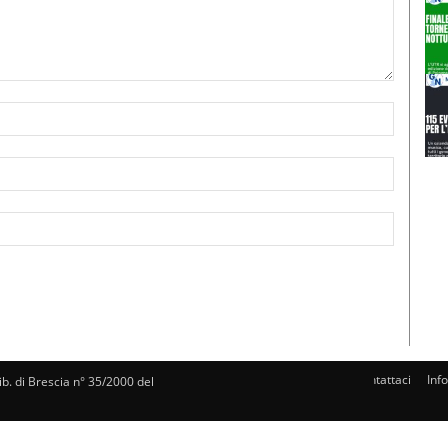
Nome:*
Email:*
Sito
Web:
Contattaci
Inf
rib. di Brescia n° 35/2000 del