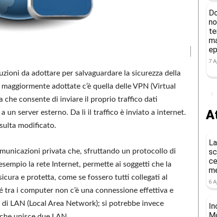
Do
no
te
ma
ep
7 A
uzioni da adottare per salvaguardare la sicurezza della
ni maggiormente adottate c’è quella delle VPN (Virtual
a che consente di inviare il proprio traffico dati
At
 un server esterno. Da lì il traffico è inviato a internet.
isulta modificato.
La
sc
comunicazioni privata che, sfruttando un protocollo di
ce
sempio la rete Internet, permette ai soggetti che la
me
icura e protetta, come se fossero tutti collegati al
6 A
 tra i computer non c’è una connessione effettiva e
 di LAN (Local Area Network); si potrebbe invece
In
Mo
che unisce due LAN.