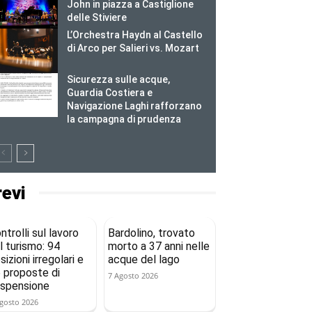
John in piazza a Castiglione
delle Stiviere
L’Orchestra Haydn al Castello
di Arco per Salieri vs. Mozart
Sicurezza sulle acque,
Guardia Costiera e
Navigazione Laghi rafforzano
la campagna di prudenza
revi
ntrolli sul lavoro
Bardolino, trovato
l turismo: 94
morto a 37 anni nelle
sizioni irregolari e
acque del lago
 proposte di
7 Agosto 2026
spensione
gosto 2026