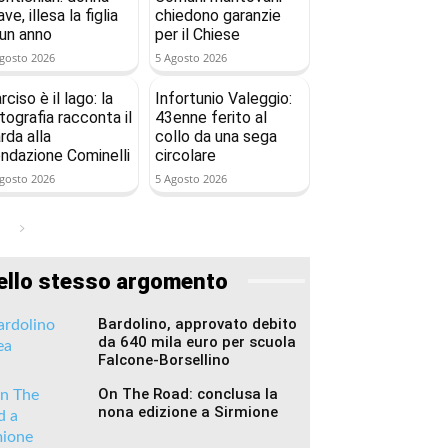
ave, illesa la figlia
chiedono garanzie
 un anno
per il Chiese
gosto 2026
5 Agosto 2026
rciso è il lago: la
Infortunio Valeggio:
tografia racconta il
43enne ferito al
rda alla
collo da una sega
ndazione Cominelli
circolare
gosto 2026
5 Agosto 2026
ello stesso argomento
Bardolino, approvato debito
da 640 mila euro per scuola
Falcone-Borsellino
On The Road: conclusa la
nona edizione a Sirmione