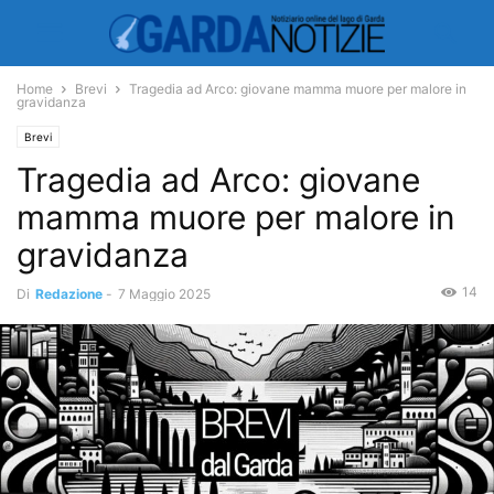
Home
Brevi
Tragedia ad Arco: giovane mamma muore per malore in
gravidanza
Brevi
Tragedia ad Arco: giovane
mamma muore per malore in
gravidanza
14
Di
Redazione
-
7 Maggio 2025